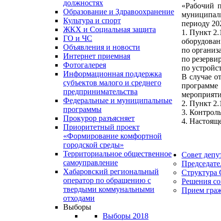
должностях
«Рабочий п
Образование и Здравоохранение
муниципаль
Культура и спорт
периоду 20
ЖКХ и Социальная защита
1. Пункт 2
ГО и ЧС
оборудован
Объявления и новости
по организ
Интернет приемная
по резерви
Фотогалерея
по устройс
Информационная поддержка
В случае о
субъектов малого и среднего
программе
предпринимательства
мероприяти
Федеральные и муниципальные
2. Пункт 2
программы
3. Контрол
Прокурор разъясняет
4. Настоящ
Приоритетный проект
«Формирование комфортной
городской среды»
Территориальное общественное
Совет депу
самоуправление
Председате
Хабаровский региональный
Структура 
оператор по обращению с
Решения со
твердыми коммунальными
Прием гра
отходами
Выборы
Выборы 2018