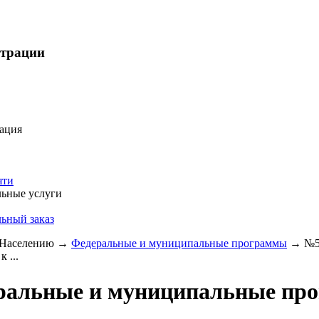
страции
ация
яти
ьные услуги
ьный заказ
Населению
→
Федеральные и муниципальные программы
→
№5
 ...
ральные и муниципальные пр