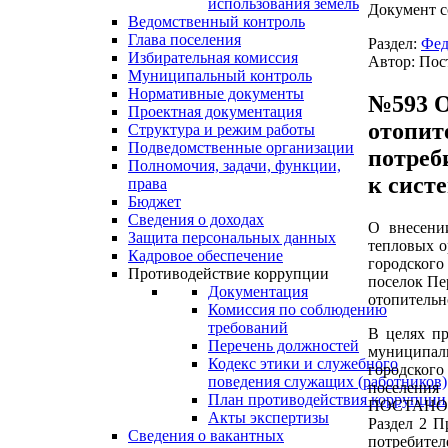
использования земель
Документ с
Ведомственный контроль
Глава поселения
Раздел:
Фед
Избирательная комиссия
Автор: Пос
Муниципальный контроль
Нормативные документы
№593 О
Проектная документация
отопит
Структура и режим работы
Подведомственные организации
потреб
Полномочия, задачи, функции,
к сист
права
Бюджет
Сведения о доходах
О внесени
Защита персональных данных
тепловых о
Кадровое обеспечение
городского
Противодействие коррупции
поселок Пе
Документация
отопительн
Комиссия по соблюдению
требований
В целях пр
Перечень должностей
муниципаль
Кодекс этики и служебного
городского
поведения служащих (работников)
поселения
План противодействия коррупции
ПОСТАНО
Акты экспертизы
Раздел 2 П
Сведения о вакантных
потребител