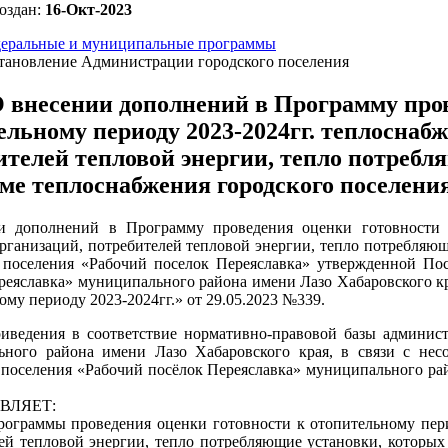
оздан:
16-Окт-2023
еральные и муниципальные программы
тановление Администрации городского поселения
 внесении дополнений в Программу пров
ельному периоду 2023-2024гг. теплоснаб
ителей тепловой энергии, тепло потреб
еме теплоснабжения городского поселени
и дополнений в Программу проведения оценки готовности 
рганизаций, потребителей тепловой энергии, тепло потребляю
 поселения «Рабочий поселок Переяславка» утвержденной По
реяславка» муниципального района имени Лазо Хабаровского кра
ому периоду 2023-2024гг.» от 29.05.2023 №339.
иведения в соответствие нормативно-правовой базы админист
ного района имени Лазо Хабаровского края, в связи с несо
 поселения «Рабочий посёлок Переяславка» муниципального ра
ВЛЯЕТ:
рограммы проведения оценки готовности к отопительному пер
ей тепловой энергии, тепло потребляющие установки, которых