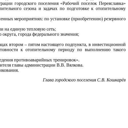
рации городского поселения «Рабочий поселок Переяславка»
ительного сезона и задачах по подготовке к отопительному
ненных мероприятиях: по установке (приобретению) резервного
и на единую тепловую сеть;
 округа, города федерального значения;
зацах втором – пятом настоящего подпункта, в инвестиционной
отовности к отопительному периоду по выполнению такого
ведения противоаварийных тренировок».
тителя главы администрации В.В. Вялкова.
икования.
Глава городского поселения С.В. Кошкарёв