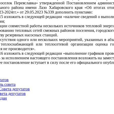
оселок Переяславка» утвержденной Постановлением админист
ного района имени Лазо Хабаровского края «Об итогах отоп
23-2024гг.» от 29.05.2023 №339 дополнить пунктами:
.15 изложить в следующей редакции «наличие сведений о выпол
ия;
ации совместной работы нескольких источников тепловой энерги
рованию тепловых сетей смежных районов поселения, городского
тву резервных насосных станций.
тсутствия одного или нескольких мероприятий, указанных в аб
 теплоснабжающей или теплосетевой организации оценка г
я не производится».
.16 изложить в следующей редакции «выполнение графиков про
ь за исполнением настоящего постановления возложить на замес
ее постановление вступает в силу после его официального опубл
татов
ль совета
Совета депутатов
вета депутатов
ждан