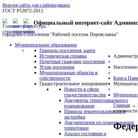
Версия сайта для слабовидящих
ГОСТ Р52872-2012
Официальный интернет-сайт Админи
городского поселения "Рабочий поселок Переяславка"
Муниципальное образование
Границы поселения, карта
Историческая справка
Администр
Почетные граждане поселения
Устав поселения
Населению
Муниципальные объекты в
собственности
Книга Пам
Градостроительное зонирование
Муниципал
Новости в сфере
градостроительства
Муниципал
Документы территориального
Главная
→
планирования
готовности к
Правила землепользования и
застройки
Документация по планированию
Феде
территории
Анализ состояния и