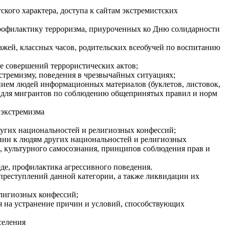
кого характера, доступа к сайтам экстремистских
профилактику терроризма, приуроченных ко Дню солидарности
ажей, классных часов, родительских всеобучей по воспитанию
е совершений террористических актов;
стремизму, поведения в чрезвычайных ситуациях;
анием людей информационных материалов (буклетов, листовок,
к для мигрантов по соблюдению общепринятых правил и норм
 экстремизма
угих национальностей и религиозных конфессий;
нии к людям других национальностей и религиозных
, культурного самосознания, принципов соблюдения прав и
де, профилактика агрессивного поведения.
реступлений данной категории, а также ликвидации их
елигиозных конфессий;
я на устранение причин и условий, способствующих
селения