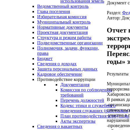
использования земель
Документ с
Ведомственный контроль
Глава поселения
Раздел:
Фед
Избирательная комиссия
Автор: Док
Муниципальный контроль
Нормативные документы
Отчет 
Проектная документация
экстре
Структура и режим работы
Подведомственные организации
террор
Полномочия, задачи, функции,
Переяс
права
Бюджет
годы» з
Сведения о доходах
Защита персональных данных
Результаты
Кадровое обеспечение
Противодействие коррупции
Муниципаль
Документация
терроризма
Комиссия по соблюдению
Хабаровског
требований
В рамках д
Перечень должностей
-организац
Кодекс этики и служебного
совместных
поведения служащих (работников)
-участие в
План противодействия коррупции
нарушений 
Акты экспертизы
-проведени
Сведения о вакантных