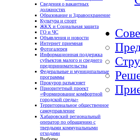
Сведения о вакантных
должностях
Образование и Здравоохранение
Культура и спорт
ЖКХ и Социальная защита
Сове
ГО и ЧС
Объявления и новости
Пред
Интернет приемная
Фотогалерея
Информационная поддержка
Стру
субъектов малого и среднего
предпринимательства
Реше
Федеральные и муниципальные
программы
Прокурор разъясняет
Прие
Приоритетный проект
«Формирование комфортной
городской среды»
Территориальное общественное
самоуправление
Хабаровский региональный
оператор по обращению с
твердыми коммунальными
отходами
Выборы