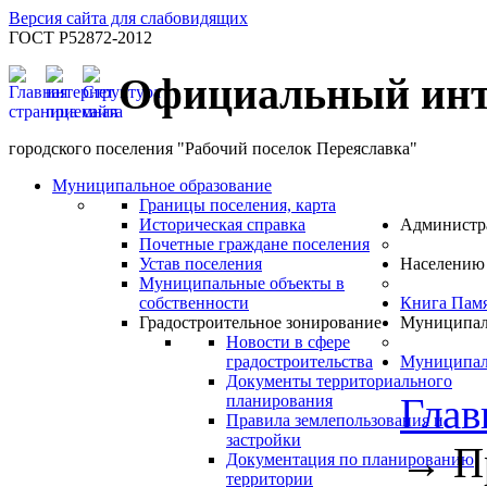
Версия сайта для слабовидящих
ГОСТ Р52872-2012
Официальный инт
городского поселения "Рабочий поселок Переяславка"
Муниципальное образование
Границы поселения, карта
Историческая справка
Администр
Почетные граждане поселения
Устав поселения
Населению
Муниципальные объекты в
собственности
Книга Пам
Градостроительное зонирование
Муниципал
Новости в сфере
градостроительства
Муниципал
Документы территориального
Глав
планирования
Правила землепользования и
застройки
→
П
Документация по планированию
территории