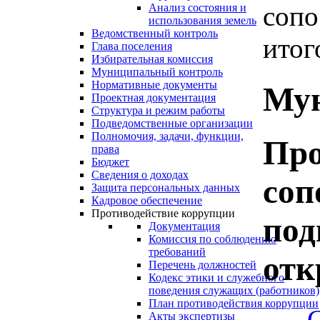
сопо
Анализ состояния и
использования земель
Ведомственный контроль
итог
Глава поселения
Избирательная комиссия
Муниципальный контроль
Нормативные документы
Мун
Проектная документация
Структура и режим работы
Подведомственные организации
Полномочия, задачи, функции,
Про
права
Бюджет
Сведения о доходах
соп
Защита персональных данных
Кадровое обеспечение
Противодействие коррупции
под
Документация
Комиссия по соблюдению
требований
отк
Перечень должностей
Кодекс этики и служебного
поведения служащих (работников)
План противодействия коррупции
Акты экспертизы