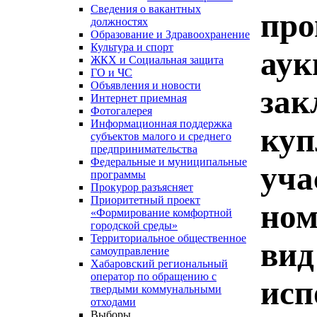
Сведения о вакантных
про
должностях
Образование и Здравоохранение
Культура и спорт
аук
ЖКХ и Социальная защита
ГО и ЧС
Объявления и новости
зак
Интернет приемная
Фотогалерея
Информационная поддержка
куп
субъектов малого и среднего
предпринимательства
Федеральные и муниципальные
уча
программы
Прокурор разъясняет
Приоритетный проект
ном
«Формирование комфортной
городской среды»
Территориальное общественное
вид
самоуправление
Хабаровский региональный
оператор по обращению с
исп
твердыми коммунальными
отходами
Выборы