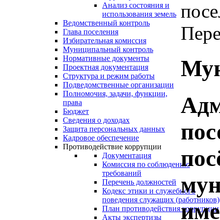
посе
Анализ состояния и
использования земель
Ведомственный контроль
Пере
Глава поселения
Избирательная комиссия
Муниципальный контроль
Нормативные документы
Мун
Проектная документация
Структура и режим работы
Подведомственные организации
Полномочия, задачи, функции,
Адм
права
Бюджет
Сведения о доходах
пос
Защита персональных данных
Кадровое обеспечение
Противодействие коррупции
пос
Документация
Комиссия по соблюдению
требований
мун
Перечень должностей
Кодекс этики и служебного
поведения служащих (работников)
име
План противодействия коррупции
Акты экспертизы