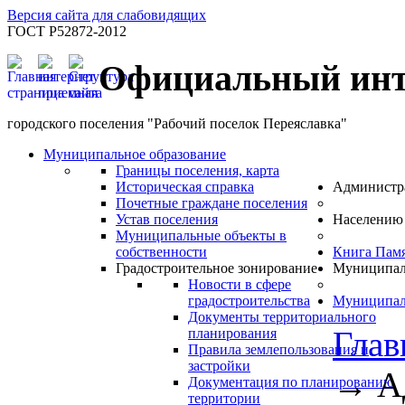
Версия сайта для слабовидящих
ГОСТ Р52872-2012
Официальный инт
городского поселения "Рабочий поселок Переяславка"
Муниципальное образование
Границы поселения, карта
Историческая справка
Администр
Почетные граждане поселения
Устав поселения
Населению
Муниципальные объекты в
собственности
Книга Пам
Градостроительное зонирование
Муниципал
Новости в сфере
градостроительства
Муниципал
Документы территориального
Глав
планирования
Правила землепользования и
застройки
→
А
Документация по планированию
территории