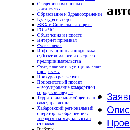
Сведения о вакантных
авт
должностях
Образование и Здравоохранение
Культура и спорт
ЖКХ и Социальная защита
ГО и ЧС
Объявления и новости
Интернет приемная
Фотогалерея
Информационная поддержка
субъектов малого и среднего
предпринимательства
Федеральные и муниципальные
программы
Прокурор разъясняет
Приоритетный проект
«Формирование комфортной
городской среды»
Заяв
Территориальное общественное
самоуправление
Опис
Хабаровский региональный
оператор по обращению с
твердыми коммунальными
Прое
отходами
Выборы