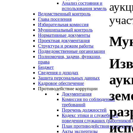
аукц
Анализ состояния и
использования земель
Ведомственный контроль
учас
Глава поселения
Избирательная комиссия
Муниципальный контроль
Нормативные документы
Мун
Проектная документация
Структура и режим работы
Подведомственные организации
Полномочия, задачи, функции,
Изв
права
Бюджет
Сведения о доходах
аук
Защита персональных данных
Кадровое обеспечение
Противодействие коррупции
зем
Документация
Комиссия по соблюдению
требований
раз
Перечень должностей
Кодекс этики и служебного
поведения служащих (работников)
исп
План противодействия коррупции
Акты экспертизы