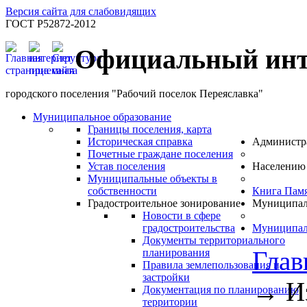
Версия сайта для слабовидящих
ГОСТ Р52872-2012
Официальный инт
городского поселения "Рабочий поселок Переяславка"
Муниципальное образование
Границы поселения, карта
Историческая справка
Администр
Почетные граждане поселения
Устав поселения
Населению
Муниципальные объекты в
собственности
Книга Пам
Градостроительное зонирование
Муниципал
Новости в сфере
градостроительства
Муниципал
Документы территориального
Глав
планирования
Правила землепользования и
застройки
→
И
Документация по планированию
территории