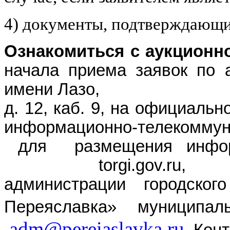
4) документы, подтверждающие
Ознакомиться с аукционн
начала приема заявок по 
имени Лазо, р.п. Пе
д. 12, каб. 9, на официаль
информационно-телекомм
для размещения информ
torgi
.
gov
.
ru
, н
администрации
городског
Переяславка» муниципа
adm@pereiaslavka.ru
. Кон