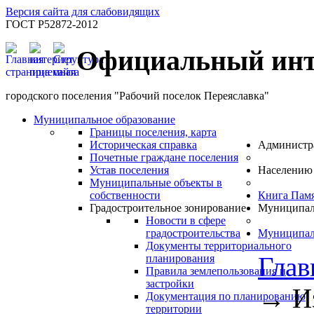
Версия сайта для слабовидящих
ГОСТ Р52872-2012
Официальный инт
городского поселения "Рабочий поселок Переяславка"
Муниципальное образование
Границы поселения, карта
Историческая справка
Администр
Почетные граждане поселения
Устав поселения
Населению
Муниципальные объекты в
собственности
Книга Пам
Градостроительное зонирование
Муниципал
Новости в сфере
градостроительства
Муниципал
Документы территориального
Глав
планирования
Правила землепользования и
застройки
→
И
Документация по планированию
территории