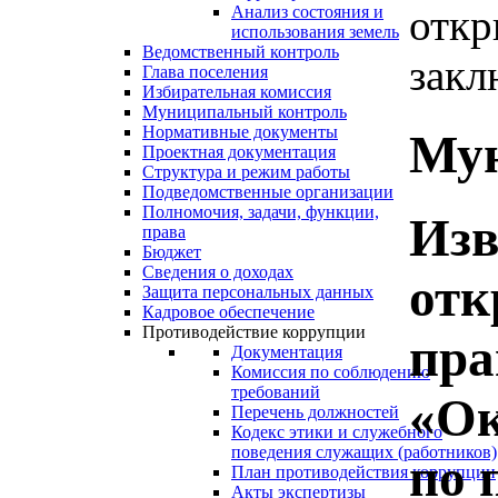
откр
Анализ состояния и
использования земель
Ведомственный контроль
закл
Глава поселения
Избирательная комиссия
Муниципальный контроль
Нормативные документы
Мун
Проектная документация
Структура и режим работы
Подведомственные организации
Полномочия, задачи, функции,
Изв
права
Бюджет
Сведения о доходах
отк
Защита персональных данных
Кадровое обеспечение
Противодействие коррупции
пра
Документация
Комиссия по соблюдению
требований
«Ок
Перечень должностей
Кодекс этики и служебного
поведения служащих (работников)
по 
План противодействия коррупции
Акты экспертизы