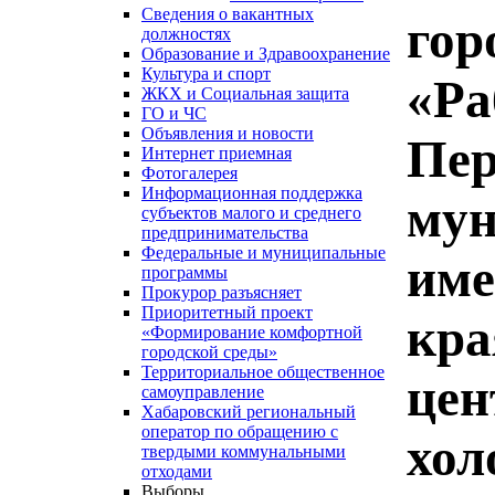
Сведения о вакантных
гор
должностях
Образование и Здравоохранение
Культура и спорт
«Ра
ЖКХ и Социальная защита
ГО и ЧС
Объявления и новости
Пер
Интернет приемная
Фотогалерея
Информационная поддержка
мун
субъектов малого и среднего
предпринимательства
Федеральные и муниципальные
име
программы
Прокурор разъясняет
Приоритетный проект
кра
«Формирование комфортной
городской среды»
Территориальное общественное
цен
самоуправление
Хабаровский региональный
оператор по обращению с
хол
твердыми коммунальными
отходами
Выборы