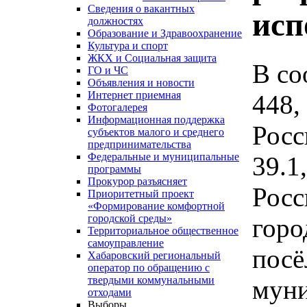
Сведения о вакантных
исп
должностях
Образование и Здравоохранение
Культура и спорт
ЖКХ и Социальная защита
В со
ГО и ЧС
Объявления и новости
Интернет приемная
448,
Фотогалерея
Информационная поддержка
Росс
субъектов малого и среднего
предпринимательства
Федеральные и муниципальные
39.1
программы
Прокурор разъясняет
Росс
Приоритетный проект
«Формирование комфортной
городской среды»
горо
Территориальное общественное
самоуправление
посё
Хабаровский региональный
оператор по обращению с
твердыми коммунальными
муни
отходами
Выборы