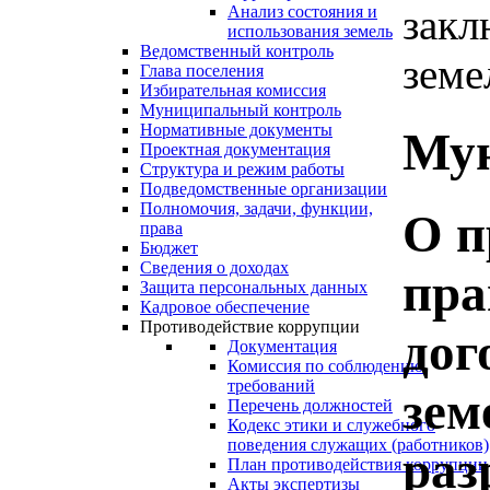
закл
Анализ состояния и
использования земель
Ведомственный контроль
земе
Глава поселения
Избирательная комиссия
Муниципальный контроль
Нормативные документы
Мун
Проектная документация
Структура и режим работы
Подведомственные организации
Полномочия, задачи, функции,
О п
права
Бюджет
Сведения о доходах
пра
Защита персональных данных
Кадровое обеспечение
Противодействие коррупции
дог
Документация
Комиссия по соблюдению
требований
зем
Перечень должностей
Кодекс этики и служебного
поведения служащих (работников)
раз
План противодействия коррупции
Акты экспертизы