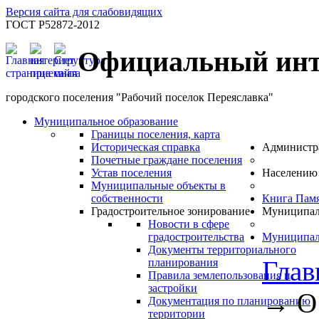
Версия сайта для слабовидящих
ГОСТ Р52872-2012
Официальный инт
городского поселения "Рабочий поселок Переяславка"
Муниципальное образование
Границы поселения, карта
Историческая справка
Администр
Почетные граждане поселения
Устав поселения
Населению
Муниципальные объекты в
собственности
Книга Пам
Градостроительное зонирование
Муниципал
Новости в сфере
градостроительства
Муниципал
Документы территориального
Глав
планирования
Правила землепользования и
застройки
→
О
Документация по планированию
территории