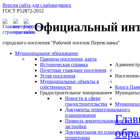
Версия сайта для слабовидящих
ГОСТ Р52872-2012
Официальный инт
городского поселения "Рабочий поселок Переяславка"
Муниципальное образование
Границы поселения, карта
Историческая справка
Администр
Почетные граждане поселения
Устав поселения
Населению
Муниципальные объекты в
собственности
Книга Пам
Градостроительное зонирование
Муниципал
Новости в сфере
градостроительства
Муниципал
Документы территориального
Глав
планирования
Правила землепользования и
застройки
обра
Документация по планированию
территории