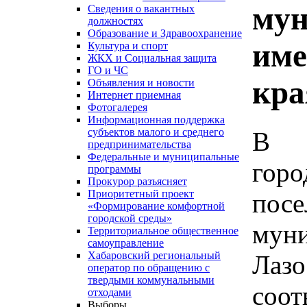
мун
Сведения о вакантных
должностях
Образование и Здравоохранение
име
Культура и спорт
ЖКХ и Социальная защита
ГО и ЧС
кра
Объявления и новости
Интернет приемная
Фотогалерея
Информационная поддержка
субъектов малого и среднего
В ц
предпринимательства
Федеральные и муниципальные
гор
программы
Прокурор разъясняет
Приоритетный проект
по
«Формирование комфортной
городской среды»
мун
Территориальное общественное
самоуправление
Хабаровский региональный
Лаз
оператор по обращению с
твердыми коммунальными
соо
отходами
Выборы