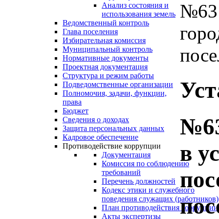
№63 
Анализ состояния и
использования земель
Ведомственный контроль
горо
Глава поселения
Избирательная комиссия
посел
Муниципальный контроль
Нормативные документы
Проектная документация
Структура и режим работы
Уст
Подведомственные организации
Полномочия, задачи, функции,
права
Бюджет
№63
Сведения о доходах
Защита персональных данных
Кадровое обеспечение
в у
Противодействие коррупции
Документация
Комиссия по соблюдению
пос
требований
Перечень должностей
Кодекс этики и служебного
пос
поведения служащих (работников)
План противодействия коррупции
Акты экспертизы