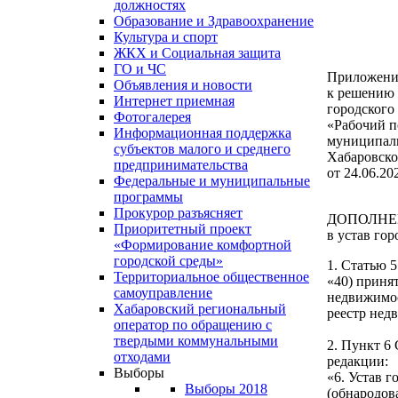
должностях
Образование и Здравоохранение
Культура и спорт
ЖКХ и Социальная защита
ГО и ЧС
Приложени
Объявления и новости
к решению 
Интернет приемная
городского
Фотогалерея
«Рабочий п
Информационная поддержка
муниципаль
субъектов малого и среднего
Хабаровско
предпринимательства
от 24.06.20
Федеральные и муниципальные
программы
Прокурор разъясняет
ДОПОЛНЕ
Приоритетный проект
в устав го
«Формирование комфортной
городской среды»
1. Статью 
Территориальное общественное
«40) приня
самоуправление
недвижимос
Хабаровский региональный
реестр нед
оператор по обращению с
твердыми коммунальными
2. Пункт 6
отходами
редакции:
Выборы
«6. Устав 
Выборы 2018
(обнародов