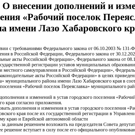
О внесении дополнений и изме
ления «Рабочий поселок Перея
на имени Лазо Хабаровского к
твии с требованиями Федерального закона от 06.10.2003 № 131
ения в Российской Федерации, Федерального закона от 30.12.2
льные акты Российской Федерации», Федерального закона от 08
осударственной регистрации уставов муниципальных образовани
и местного самоуправления в Российской Федерации», Федераль
законодательные акты Российской Федерации» в целях приведени
а» муниципального района имени Лазо Хабаровского края в соо
 поселения «Рабочий поселок Переяславка» муниципального рай
 дополнения и изменений в устав городского поселения «Рабоч
го края согласно приложения.
овать дополнения и изменения в устав городского поселения «
овского края после их государственной регистрации в Управле
му краю и Еврейской автономной области
ь за данным решением возложить на председателя Совета депута
ее решение вступает в силу после его официального опубликован