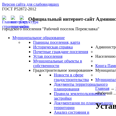
Версия сайта для слабовидящих
ГОСТ Р52872-2012
Официальный интернет-сайт Админи
городского поселения "Рабочий поселок Переяславка"
Муниципальное образование
Границы поселения, карта
Историческая справка
Администр
Почетные граждане поселения
Устав поселения
Населению
Муниципальные объекты в
собственности
Книга Пам
Градостроительное зонирование
Муниципал
Новости в сфере
градостроительства
Муниципал
Документы территориального
Главная
→
планирования
«Рабочий ..
Правила землепользования и
застройки
Документация по планированию
Устав
территории
Анализ состояния и