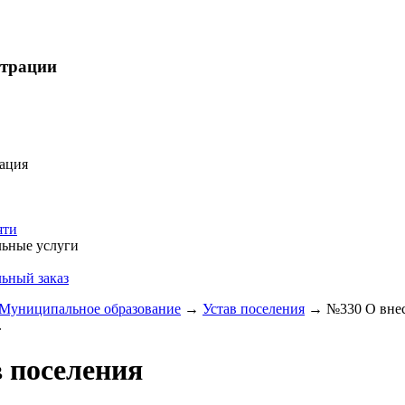
страции
ация
яти
ьные услуги
ьный заказ
Муниципальное образование
→
Устав поселения
→
№330 О внес
.
 поселения