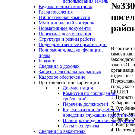
использования земель
№330 
Ведомственный контроль
Глава поселения
посе
Избирательная комиссия
Муниципальный контроль
райо
Нормативные документы
Проектная документация
Структура и режим работы
Подведомственные организации
В соответс
Полномочия, задачи, функции,
самоуправл
права
законодате
Бюджет
закон «О г
Сведения о доходах
организаци
Защита персональных данных
отдельные 
Кадровое обеспечение
Переяславк
Противодействие коррупции
городского
Документация
РЕШИЛ:
Комиссия по соблюдению
1. Принять
требований
Хабаровско
Перечень должностей
2. Опублик
Кодекс этики и служебного
Лазо Хабар
поведения служащих (работников)
Хабаровско
План противодействия коррупции
3. Контрол
Акты экспертизы
4. Настоящ
Сведения о вакантных