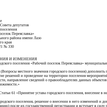
е
Совета депутатов
 поселения
оселок Переяславка»
ного района имени Лазо
го края
21 № 330
НИЯ И ИЗМЕНЕНИЯ
родского поселения «Рабочий поселок Переяславка» муниципальн
5 (Вопросы местного значения городского поселения) дополнить
тие решений и проведение на территории поселения мероприяти
ти, направление сведений о правообладателях данных объекто
вижимости.»
 Статьи 61 «Принятие устава городского поселения, внесение в 
городского поселения, решение о внесении в него изменений и
анию) после их государственной регистрации и вступает в силу 