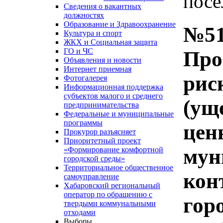
посе
Сведения о вакантных
должностях
Образование и Здравоохранение
№51
Культура и спорт
ЖКХ и Социальная защита
ГО и ЧС
Про
Объявления и новости
Интернет приемная
рис
Фотогалерея
Информационная поддержка
субъектов малого и среднего
(ущ
предпринимательства
Федеральные и муниципальные
программы
цен
Прокурор разъясняет
Приоритетный проект
мун
«Формирование комфортной
городской среды»
Территориальное общественное
кон
самоуправление
Хабаровский региональный
оператор по обращению с
гор
твердыми коммунальными
отходами
Выборы