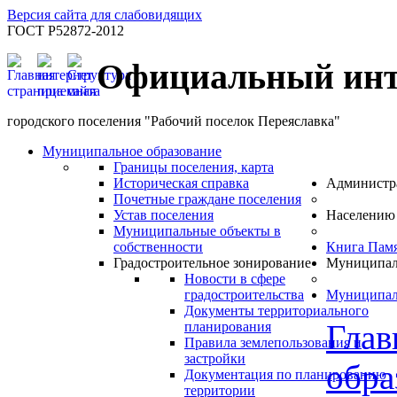
Версия сайта для слабовидящих
ГОСТ Р52872-2012
Официальный инт
городского поселения "Рабочий поселок Переяславка"
Муниципальное образование
Границы поселения, карта
Историческая справка
Администр
Почетные граждане поселения
Устав поселения
Населению
Муниципальные объекты в
собственности
Книга Пам
Градостроительное зонирование
Муниципал
Новости в сфере
градостроительства
Муниципал
Документы территориального
Глав
планирования
Правила землепользования и
застройки
обра
Документация по планированию
территории