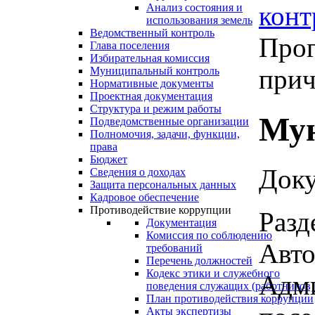
конт
Анализ состояния и
использования земель
Ведомственный контроль
Прог
Глава поселения
Избирательная комиссия
прич
Муниципальный контроль
Нормативные документы
Проектная документация
Структура и режим работы
Мун
Подведомственные организации
Полномочия, задачи, функции,
права
Бюджет
Доку
Сведения о доходах
Защита персональных данных
Кадровое обеспечение
Противодействие коррупции
Разд
Документация
Комиссия по соблюдению
Авто
требований
Перечень должностей
Кодекс этики и служебного
Адми
поведения служащих (работников)
План противодействия коррупции
Акты экспертизы