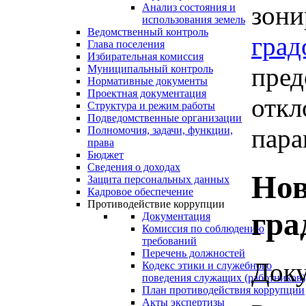
зони
Анализ состояния и
использования земель
Ведомственный контроль
град
Глава поселения
Избирательная комиссия
пред
Муниципальный контроль
Нормативные документы
Проектная документация
откл
Структура и режим работы
Подведомственные организации
пара
Полномочия, задачи, функции,
права
Бюджет
Сведения о доходах
Нов
Защита персональных данных
Кадровое обеспечение
Противодействие коррупции
гра
Документация
Комиссия по соблюдению
требований
Перечень должностей
Доку
Кодекс этики и служебного
поведения служащих (работников)
План противодействия коррупции
Акты экспертизы