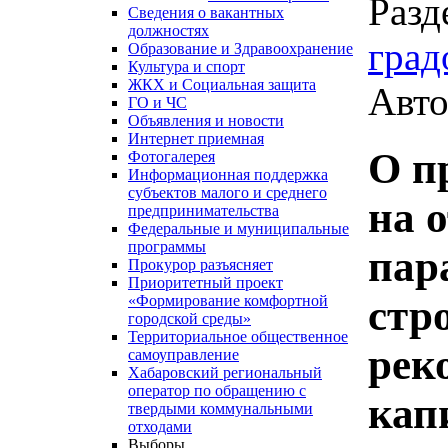
Разд
Сведения о вакантных
должностях
град
Образование и Здравоохранение
Культура и спорт
ЖКХ и Социальная защита
Авто
ГО и ЧС
Объявления и новости
Интернет приемная
О п
Фотогалерея
Информационная поддержка
субъектов малого и среднего
на 
предпринимательства
Федеральные и муниципальные
программы
пар
Прокурор разъясняет
Приоритетный проект
стр
«Формирование комфортной
городской среды»
Территориальное общественное
рек
самоуправление
Хабаровский региональный
оператор по обращению с
кап
твердыми коммунальными
отходами
Выборы