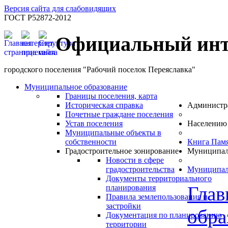
Версия сайта для слабовидящих
ГОСТ Р52872-2012
Официальный инт
городского поселения "Рабочий поселок Переяславка"
Муниципальное образование
Границы поселения, карта
Историческая справка
Администр
Почетные граждане поселения
Устав поселения
Населению
Муниципальные объекты в
собственности
Книга Пам
Градостроительное зонирование
Муниципал
Новости в сфере
градостроительства
Муниципал
Документы территориального
Глав
планирования
Правила землепользования и
застройки
обра
Документация по планированию
территории