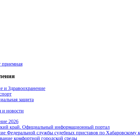
ления
е и Здравоохранение
 спорт
иальная защита
 и новости