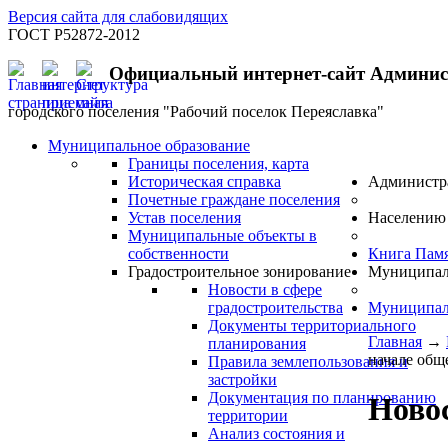
Версия сайта для слабовидящих
ГОСТ Р52872-2012
Официальный интернет-сайт Админи
городского поселения "Рабочий поселок Переяславка"
Муниципальное образование
Границы поселения, карта
Историческая справка
Администр
Почетные граждане поселения
Устав поселения
Населению
Муниципальные объекты в
собственности
Книга Пам
Градостроительное зонирование
Муниципал
Новости в сфере
градостроительства
Муниципал
Документы территориального
Главная
→
планирования
начале общ
Правила землепользования и
застройки
Документация по планированию
Новос
территории
Анализ состояния и