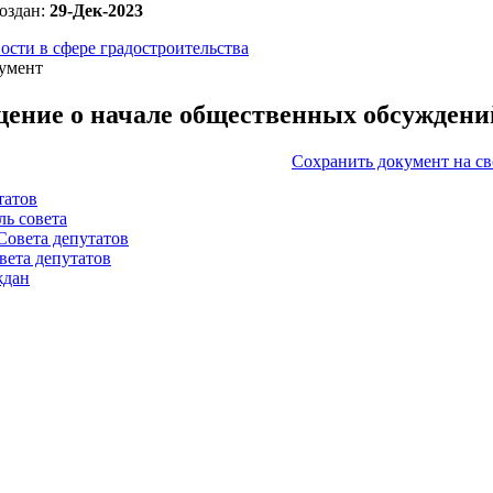
оздан:
29-Дек-2023
ости в сфере градостроительства
умент
ение о начале общественных обсуждени
Сохранить документ на с
татов
ль совета
Совета депутатов
вета депутатов
ждан