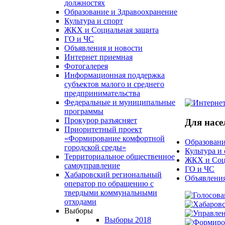
должностях
Образование и Здравоохранение
Культура и спорт
ЖКХ и Социальная защита
ГО и ЧС
Объявления и новости
Интернет приемная
Фотогалерея
Информационная поддержка
субъектов малого и среднего
предпринимательства
Федеральные и муниципальные
программы
Прокурор разъясняет
Для насе
Приоритетный проект
«Формирование комфортной
Образовани
городской среды»
Культура и
Территориальное общественное
ЖКХ и Соц
самоуправление
ГО и ЧС
Хабаровский региональный
Объявления
оператор по обращению с
твердыми коммунальными
отходами
Выборы
Выборы 2018