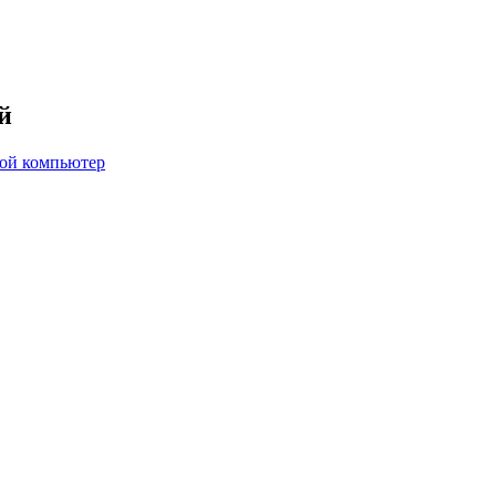
й
вой компьютер