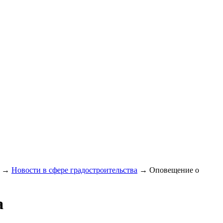
→
Новости в сфере градостроительства
→
Оповещение о
а