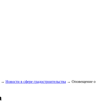
→
Новости в сфере градостроительства
→
Оповещение о
а