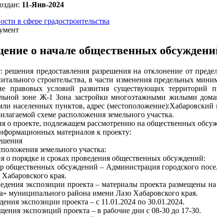
оздан:
11-Янв-2024
ости в сфере градостроительства
умент
ение о начале общественных обсуждени
: решения предоставления разрешения на отклонение от преде
питального строительства, в части изменения предельных минима
ие правовых условий развития существующих территорий пре
льной зоне Ж-1 Зона застройки многоэтажными жилыми домами,
емли населенных пунктов, адрес (местоположение):Хабаровский к
рилагаемой схеме расположения земельного участка.
я о проекте, подлежащем рассмотрению на общественных обсу
нформационных материалов к проекту:
ешения
сположения земельного участка:
 о порядке и сроках проведения общественных обсуждений:
р общественных обсуждений – Администрация городского посе
 Хабаровского края.
едения экспозиции проекта – материалы проекта размещены на
а» муниципального района имени Лазо Хабаровского края.
ения экспозиции проекта – с 11.01.2024 по 30.01.2024.
щения экспозиций проекта – в рабочие дни с 08-30 до 17-30.