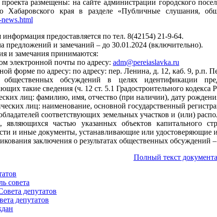
проекта размещены: на сайте администрации городского посе
о Хабаровского края в разделе «Публичные слушания, об
r-news.html
 информация предоставляется по тел. 8(42154) 21-9-64.
а предложений и замечаний – до 30.01.2024 (включительно).
я и замечания принимаются:
вом электронной почты по адресу:
adm@pereiaslavka.ru
ной форме по адресу: по адресу: пер. Ленина, д. 12, каб. 9, р.п
 общественных обсуждений в целях идентификации пре
щих такие сведения (ч. 12 ст. 5.1 Градостроительного кодекса 
еских лиц: фамилию, имя, отчество (при наличии), дату рождения
ических лиц: наименование, основной государственный регистр
ообладателей соответствующих земельных участков и (или) расп
, являющихся частью указанных объектов капитального стро
ти и иные документы, устанавливающие или удостоверяющие и
икования заключения о результатах общественных обсуждений – 
Полный текст документа
татов
ль совета
Совета депутатов
вета депутатов
ждан