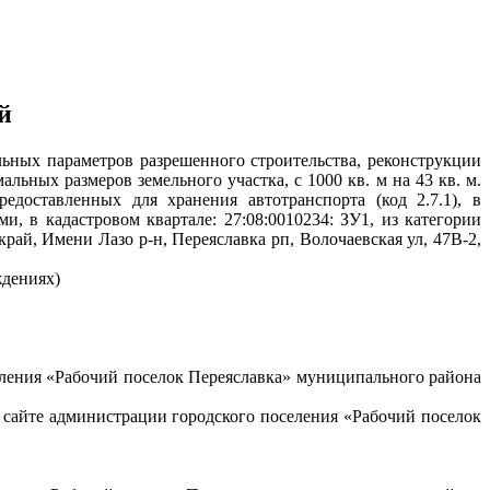
й
льных параметров разрешенного строительства, реконструкции
льных размеров земельного участка, с 1000 кв. м на 43 кв. м.
доставленных для хранения автотранспорта (код 2.7.1), в
 в кадастровом квартале: 27:08:0010234: ЗУ1, из категории
рай, Имени Лазо р-н, Переяславка рп, Волочаевская ул, 47В-2,
ждениях)
ления «Рабочий поселок Переяславка» муниципального района
 сайте администрации городского поселения «Рабочий поселок