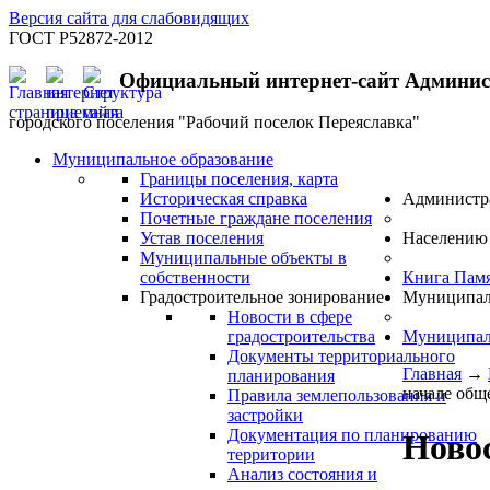
Версия сайта для слабовидящих
ГОСТ Р52872-2012
Официальный интернет-сайт Админи
городского поселения "Рабочий поселок Переяславка"
Муниципальное образование
Границы поселения, карта
Историческая справка
Администр
Почетные граждане поселения
Устав поселения
Населению
Муниципальные объекты в
собственности
Книга Пам
Градостроительное зонирование
Муниципал
Новости в сфере
градостроительства
Муниципал
Документы территориального
Главная
→
планирования
начале общ
Правила землепользования и
застройки
Документация по планированию
Новос
территории
Анализ состояния и