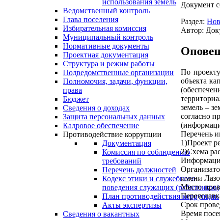
использования земель
Документ с
Ведомственный контроль
Глава поселения
Раздел:
Нов
Избирательная комиссия
Автор: Док
Муниципальный контроль
Нормативные документы
Оповещ
Проектная документация
Структура и режим работы
По проекту
Подведомственные организации
объекта ка
Полномочия, задачи, функции,
(обеспечен
права
территориа
Бюджет
земель – з
Сведения о доходах
согласно п
Защита персональных данных
(информаци
Кадровое обеспечение
Перечень и
Противодействие коррупции
1)Проект р
Документация
2)Схема ра
Комиссия по соблюдению
Информация
требований
Организато
Перечень должностей
имени Лазо
Кодекс этики и служебного
Место пров
поведения служащих (работников)
Переяславк
План противодействия коррупции
Срок провед
Акты экспертизы
Время посе
Сведения о вакантных