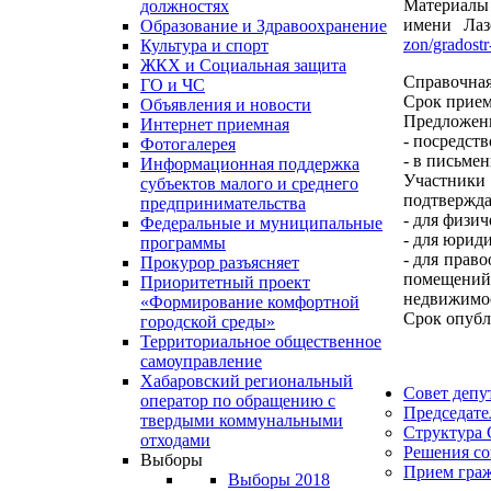
Материалы 
должностях
имени Лаз
Образование и Здравоохранение
zon/gradost
Культура и спорт
ЖКХ и Социальная защита
Справочная
ГО и ЧС
Срок прием
Объявления и новости
Предложени
Интернет приемная
- посредст
Фотогалерея
- в письмен
Информационная поддержка
Участники
субъектов малого и среднего
подтверждаю
предпринимательства
- для физич
Федеральные и муниципальные
- для юрид
программы
- для прав
Прокурор разъясняет
помещений
Приоритетный проект
недвижимос
«Формирование комфортной
Срок опубл
городской среды»
Территориальное общественное
самоуправление
Хабаровский региональный
Совет депу
оператор по обращению с
Председате
твердыми коммунальными
Структура 
отходами
Решения со
Выборы
Прием гра
Выборы 2018