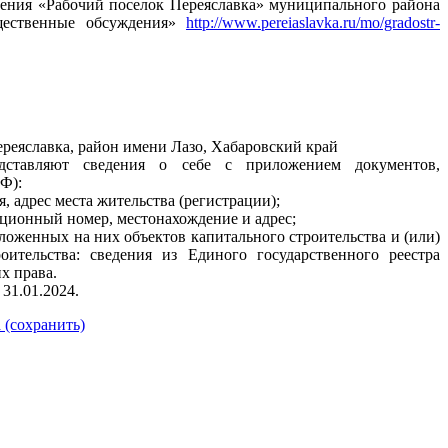
ления «Рабочий поселок Переяславка» муниципального района
щественные обсуждения»
http://www.pereiaslavka.ru/mo/gradostr-
. Переяславка, район имени Лазо, Хабаровский край
дставляют сведения о себе с приложением документов,
РФ):
, адрес места жительства (регистрации);
ационный номер, местонахождение и адрес;
оложенных на них объектов капитального строительства и (или)
ительства: сведения из Единого государственного реестра
х права.
31.01.2024.
 (сохранить)