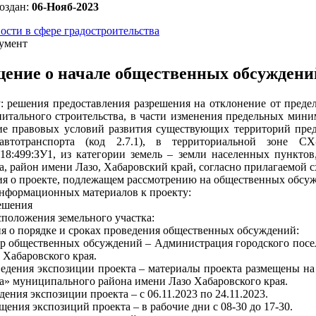
оздан:
06-Нояб-2023
ости в сфере градостроительства
умент
ение о начале общественных обсуждени
: решения предоставления разрешения на отклонение от преде
питального строительства, в части изменения предельных миним
ие правовых условий развития существующих территорий пред
автотранспорта (код 2.7.1), в территориальной зоне СХ
618:499:ЗУ1, из категории земель – земли населенных пунктов,
а, район имени Лазо, Хабаровский край, согласно прилагаемой с
я о проекте, подлежащем рассмотрению на общественных обсу
нформационных материалов к проекту:
ешения
сположения земельного участка:
 о порядке и сроках проведения общественных обсуждений:
р общественных обсуждений – Администрация городского посе
 Хабаровского края.
едения экспозиции проекта – материалы проекта размещены на
а» муниципального района имени Лазо Хабаровского края.
ения экспозиции проекта – с 06.11.2023 по 24.11.2023.
щения экспозиций проекта – в рабочие дни с 08-30 до 17-30.