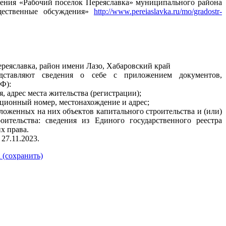
ления «Рабочий поселок Переяславка» муниципального района
щественные обсуждения»
http://www.pereiaslavka.ru/mo/gradostr-
. Переяславка, район имени Лазо, Хабаровский край
дставляют сведения о себе с приложением документов,
РФ):
, адрес места жительства (регистрации);
ационный номер, местонахождение и адрес;
оложенных на них объектов капитального строительства и (или)
ительства: сведения из Единого государственного реестра
х права.
27.11.2023.
 (сохранить)