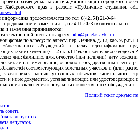
проекта размещены: на сайте администрации городского посе
о Хабаровского края в разделе «Публичные слушания, об
r-news.html
 информация предоставляется по тел. 8(42154) 21-9-64.
а предложений и замечаний – до 24.11.2023 (включительно).
я и замечания принимаются:
вом электронной почты по адресу:
adm@pereiaslavka.ru
ной форме по адресу: по адресу: пер. Ленина, д. 12, каб. 9, р.п
 общественных обсуждений в целях идентификации пре
щих такие сведения (ч. 12 ст. 5.1 Градостроительного кодекса 
еских лиц: фамилию, имя, отчество (при наличии), дату рождения
ических лиц: наименование, основной государственный регистр
ообладателей соответствующих земельных участков и (или) расп
, являющихся частью указанных объектов капитального стро
ти и иные документы, устанавливающие или удостоверяющие и
икования заключения о результатах общественных обсуждений – 
Полный текст документа
татов
ль совета
Совета депутатов
вета депутатов
ждан