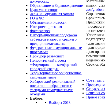
Материалы 
должностях
имени Лаз
Образование и Здравоохранение
zon/gradost
Культура и спорт
Справочная
ЖКХ и Социальная защита
Срок прием
ГО и ЧС
Предложени
Объявления и новости
- посредст
Интернет приемная
- в письмен
Фотогалерея
Участники
Информационная поддержка
подтверждаю
субъектов малого и среднего
- для физич
предпринимательства
- для юрид
Федеральные и муниципальные
- для прав
программы
помещений
Прокурор разъясняет
недвижимос
Приоритетный проект
Срок опубл
«Формирование комфортной
городской среды»
Территориальное общественное
самоуправление
Совет депу
Хабаровский региональный
Председате
оператор по обращению с
Структура 
твердыми коммунальными
Решения со
отходами
Прием гра
Выборы
Выборы 2018