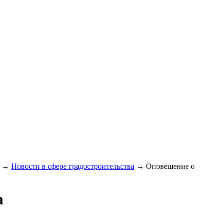
→
Новости в сфере градостроительства
→
Оповещение о
а