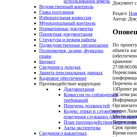
использования земель
Документ с
Ведомственный контроль
Глава поселения
Раздел:
Нов
Избирательная комиссия
Автор: Док
Муниципальный контроль
Нормативные документы
Оповещ
Проектная документация
Структура и режим работы
По проекту
Подведомственные организации
объекта ка
Полномочия, задачи, функции,
(обеспечен
права
хранение 
Бюджет
27:08:0010
Сведения о доходах
Переяславк
Защита персональных данных
(информаци
Кадровое обеспечение
Перечень и
Противодействие коррупции
1)Проект р
Документация
2)Схема ра
Комиссия по соблюдению
Информация
требований
Организато
Перечень должностей
имени Лазо
Кодекс этики и служебного
Место пров
поведения служащих (работников)
Переяславк
План противодействия коррупции
Срок провед
Акты экспертизы
Время посе
Сведения о вакантных