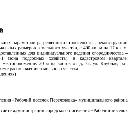
й
льных параметров разрешенного строительства, реконструкции
альных размеров земельного участка, с 400 кв. м на 17 кв. м.
оставленных для индивидуального ведения огородничества –
-1 (зона подсобных хозяйств), в кадастровом квартале:
 местоположение: 20 м на восток от д. 72, ул. Клубная, р.п.
хеме расположения земельного участка.
ждениях)
ления «Рабочий поселок Переяславка» муниципального района
 сайте администрации городского поселения «Рабочий поселок