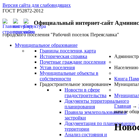
Версия сайта для слабовидящих
ГОСТ Р52872-2012
Официальный интернет-сайт Админи
городского поселения "Рабочий поселок Переяславка"
Муниципальное образование
Границы поселения, карта
Историческая справка
Администр
Почетные граждане поселения
Устав поселения
Населению
Муниципальные объекты в
собственности
Книга Пам
Градостроительное зонирование
Муниципал
Новости в сфере
градостроительства
Муниципал
Документы территориального
Главная
→
планирования
начале общ
Правила землепользования и
застройки
Документация по планированию
Новос
территории
Анализ состояния и