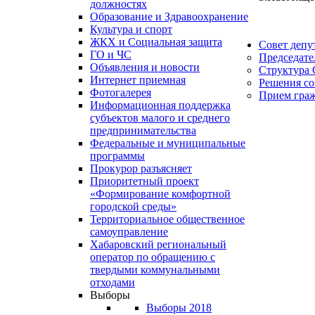
должностях
Образование и Здравоохранение
Культура и спорт
ЖКХ и Социальная защита
Совет депу
ГО и ЧС
Председате
Объявления и новости
Структура 
Интернет приемная
Решения со
Фотогалерея
Прием гра
Информационная поддержка
субъектов малого и среднего
предпринимательства
Федеральные и муниципальные
программы
Прокурор разъясняет
Приоритетный проект
«Формирование комфортной
городской среды»
Территориальное общественное
самоуправление
Хабаровский региональный
оператор по обращению с
твердыми коммунальными
отходами
Выборы
Выборы 2018