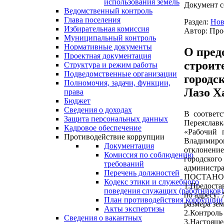
использования земель
Документ с
Ведомственный контроль
Глава поселения
Раздел:
Нов
Избирательная комиссия
Автор: Про
Муниципальный контроль
Нормативные документы
О пред
Проектная документация
строит
Структура и режим работы
Подведомственные организации
городс
Полномочия, задачи, функции,
Лазо Х
права
Бюджет
Сведения о доходах
В соответс
Защита персональных данных
Переяславк
Кадровое обеспечение
«Рабочий 
Противодействие коррупции
Владимиров
Документация
отклонение
Комиссия по соблюдению
городског
требований
администра
Перечень должностей
ПОСТАНО
Кодекс этики и служебного
1.Предоста
поведения служащих (работников)
по адресу: 
План противодействия коррупции
размера зем
Акты экспертизы
2.Контроль
Сведения о вакантных
3.Настояще