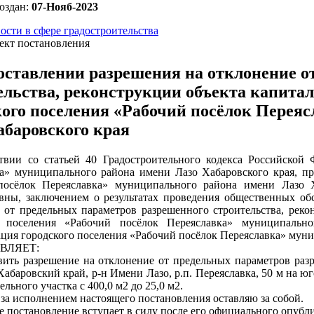
оздан:
07-Нояб-2023
ости в сфере градостроительства
ект постановления
оставлении разрешения на отклонение о
ельства, реконструкции объекта капитал
кого поселения «Рабочий посёлок Перея
абаровского края
твии со статьей 40 Градостроительного кодекса Российской 
а» муниципального района имени Лазо Хабаровского края, пр
посёлок Переяславка» муниципального района имени Лазо Х
ны, заключением о результатах проведения общественных об
 от предельных параметров разрешенного строительства, реко
о поселения «Рабочий посёлок Переяславка» муниципально
ция городского поселения «Рабочий посёлок Переяславка» мун
ВЛЯЕТ:
вить разрешение на отклонение от предельных параметров раз
Хабаровский край, р-н Имени Лазо, р.п. Переяславка, 50 м на юг
ельного участка с 400,0 м2 до 25,0 м2.
 за исполнением настоящего постановления оставляю за собой.
е постановление вступает в силу после его официального опубл