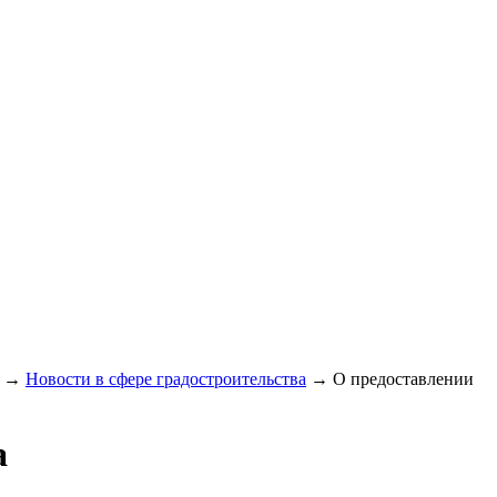
→
Новости в сфере градостроительства
→
О предоставлении
а