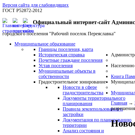
Версия сайта для слабовидящих
ГОСТ Р52872-2012
Официальный интернет-сайт Админи
городского поселения "Рабочий поселок Переяславка"
Муниципальное образование
Границы поселения, карта
Историческая справка
Администр
Почетные граждане поселения
Устав поселения
Населению
Муниципальные объекты в
собственности
Книга Пам
Градостроительное зонирование
Муниципал
Новости в сфере
градостроительства
Муниципал
Документы территориального
Главная
→
планирования
разрешения
Правила землепользования и
застройки
Документация по планированию
Новос
территории
Анализ состояния и