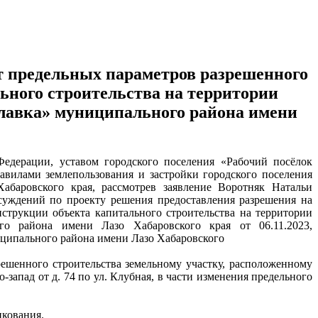
т предельных параметров разрешенного
ьного строительства на территории
славка» муниципального района имени
Федерации, уставом городского поселения «Рабочий посёлок
авилами землепользования и застройки городского поселения
абаровского края, рассмотрев заявление Воротняк Натальи
суждений по проекту решения предоставления разрешения на
нструкции объекта капитального строительства на территории
го района имени Лазо Хабаровского края от 06.11.2023,
иципального района имени Лазо Хабаровского
решенного строительства земельному участку, расположенному
о-запад от д. 74 по ул. Клубная, в части изменения предельного
икования.