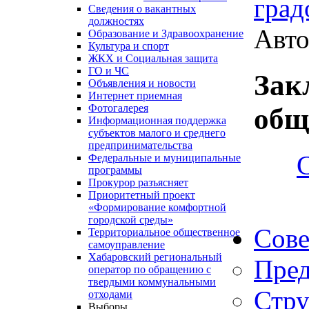
град
Сведения о вакантных
должностях
Авто
Образование и Здравоохранение
Культура и спорт
ЖКХ и Социальная защита
ГО и ЧС
Зак
Объявления и новости
Интернет приемная
Фотогалерея
общ
Информационная поддержка
субъектов малого и среднего
предпринимательства
Федеральные и муниципальные
программы
Прокурор разъясняет
Приоритетный проект
«Формирование комфортной
городской среды»
Сове
Территориальное общественное
самоуправление
Хабаровский региональный
Пред
оператор по обращению с
твердыми коммунальными
Стру
отходами
Выборы