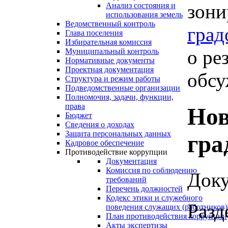
зони
Анализ состояния и
использования земель
Ведомственный контроль
град
Глава поселения
Избирательная комиссия
о ре
Муниципальный контроль
Нормативные документы
Проектная документация
обсу
Структура и режим работы
Подведомственные организации
Полномочия, задачи, функции,
права
Нов
Бюджет
Сведения о доходах
Защита персональных данных
гра
Кадровое обеспечение
Противодействие коррупции
Документация
Комиссия по соблюдению
Доку
требований
Перечень должностей
Кодекс этики и служебного
Разд
поведения служащих (работников)
План противодействия коррупции
Акты экспертизы