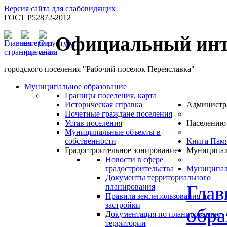
Версия сайта для слабовидящих
ГОСТ Р52872-2012
Официальный инт
городского поселения "Рабочий поселок Переяславка"
Муниципальное образование
Границы поселения, карта
Историческая справка
Администр
Почетные граждане поселения
Устав поселения
Населению
Муниципальные объекты в
собственности
Книга Пам
Градостроительное зонирование
Муниципал
Новости в сфере
градостроительства
Муниципал
Документы территориального
Глав
планирования
Правила землепользования и
застройки
обра
Документация по планированию
территории