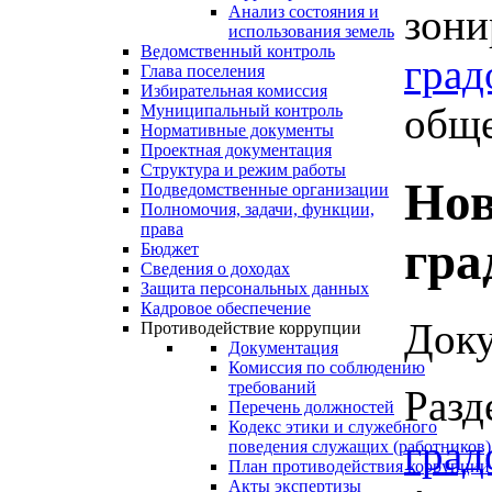
зони
Анализ состояния и
использования земель
Ведомственный контроль
град
Глава поселения
Избирательная комиссия
обще
Муниципальный контроль
Нормативные документы
Проектная документация
Структура и режим работы
Нов
Подведомственные организации
Полномочия, задачи, функции,
права
гра
Бюджет
Сведения о доходах
Защита персональных данных
Кадровое обеспечение
Доку
Противодействие коррупции
Документация
Комиссия по соблюдению
требований
Разд
Перечень должностей
Кодекс этики и служебного
град
поведения служащих (работников)
План противодействия коррупции
Акты экспертизы