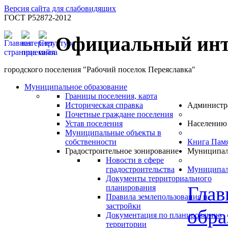
Версия сайта для слабовидящих
ГОСТ Р52872-2012
Официальный инт
городского поселения "Рабочий поселок Переяславка"
Муниципальное образование
Границы поселения, карта
Историческая справка
Администр
Почетные граждане поселения
Устав поселения
Населению
Муниципальные объекты в
собственности
Книга Пам
Градостроительное зонирование
Муниципал
Новости в сфере
градостроительства
Муниципал
Документы территориального
Глав
планирования
Правила землепользования и
застройки
обра
Документация по планированию
территории