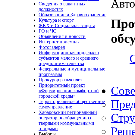
Авто
Сведения о вакантных
должностях
Образование и Здравоохранение
Про
Культура и спорт
ЖКХ и Социальная защита
ГО и ЧС
обс
Объявления и новости
Интернет приемная
Фотогалерея
Информационная поддержка
субъектов малого и среднего
предпринимательства
Федеральные и муниципальные
программы
Прокурор разъясняет
Приоритетный проект
Сове
«Формирование комфортной
городской среды»
Пред
Территориальное общественное
самоуправление
Хабаровский региональный
Стру
оператор по обращению с
твердыми коммунальными
Реше
отходами
Выборы