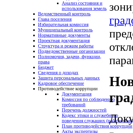
зони
Анализ состояния и
использования земель
Ведомственный контроль
град
Глава поселения
Избирательная комиссия
пред
Муниципальный контроль
Нормативные документы
Проектная документация
откл
Структура и режим работы
Подведомственные организации
пара
Полномочия, задачи, функции,
права
Бюджет
Сведения о доходах
Нов
Защита персональных данных
Кадровое обеспечение
Противодействие коррупции
гра
Документация
Комиссия по соблюдению
требований
Перечень должностей
Доку
Кодекс этики и служебного
поведения служащих (работников)
План противодействия коррупции
Акты экспертизы