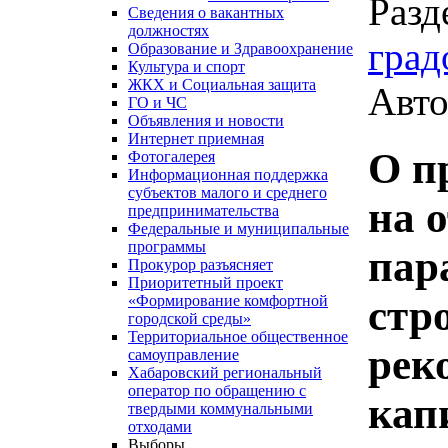
Разд
Сведения о вакантных
должностях
град
Образование и Здравоохранение
Культура и спорт
ЖКХ и Социальная защита
Авто
ГО и ЧС
Объявления и новости
Интернет приемная
О п
Фотогалерея
Информационная поддержка
субъектов малого и среднего
на 
предпринимательства
Федеральные и муниципальные
программы
пар
Прокурор разъясняет
Приоритетный проект
стр
«Формирование комфортной
городской среды»
Территориальное общественное
рек
самоуправление
Хабаровский региональный
оператор по обращению с
кап
твердыми коммунальными
отходами
Выборы