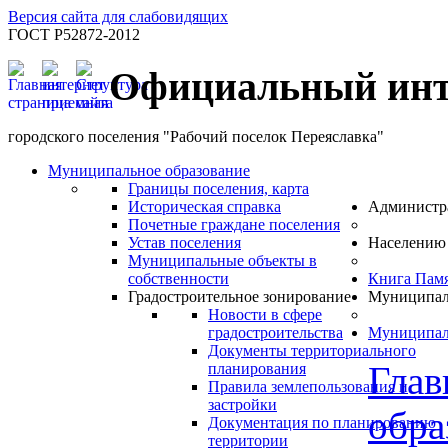
Версия сайта для слабовидящих
ГОСТ Р52872-2012
Официальный инт
городского поселения "Рабочий поселок Переяславка"
Муниципальное образование
Границы поселения, карта
Историческая справка
Администр
Почетные граждане поселения
Устав поселения
Населению
Муниципальные объекты в
собственности
Книга Пам
Градостроительное зонирование
Муниципал
Новости в сфере
градостроительства
Муниципал
Документы территориального
Глав
планирования
Правила землепользования и
застройки
обра
Документация по планированию
территории