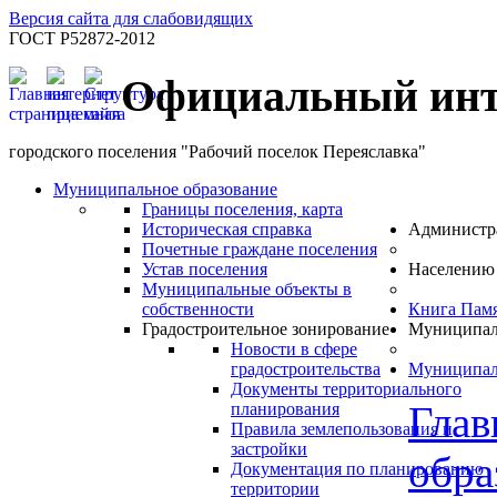
Версия сайта для слабовидящих
ГОСТ Р52872-2012
Официальный инт
городского поселения "Рабочий поселок Переяславка"
Муниципальное образование
Границы поселения, карта
Историческая справка
Администр
Почетные граждане поселения
Устав поселения
Населению
Муниципальные объекты в
собственности
Книга Пам
Градостроительное зонирование
Муниципал
Новости в сфере
градостроительства
Муниципал
Документы территориального
Глав
планирования
Правила землепользования и
застройки
обра
Документация по планированию
территории