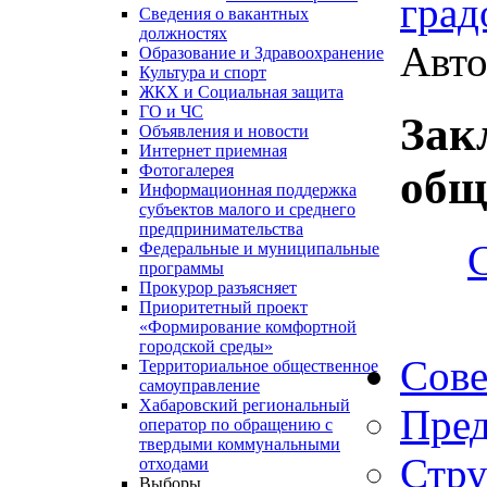
град
Сведения о вакантных
должностях
Авто
Образование и Здравоохранение
Культура и спорт
ЖКХ и Социальная защита
ГО и ЧС
Зак
Объявления и новости
Интернет приемная
Фотогалерея
общ
Информационная поддержка
субъектов малого и среднего
предпринимательства
Федеральные и муниципальные
программы
Прокурор разъясняет
Приоритетный проект
«Формирование комфортной
городской среды»
Сове
Территориальное общественное
самоуправление
Хабаровский региональный
Пред
оператор по обращению с
твердыми коммунальными
Стру
отходами
Выборы