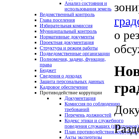
зони
Анализ состояния и
использования земель
Ведомственный контроль
град
Глава поселения
Избирательная комиссия
о ре
Муниципальный контроль
Нормативные документы
Проектная документация
обсу
Структура и режим работы
Подведомственные организации
Полномочия, задачи, функции,
права
Нов
Бюджет
Сведения о доходах
Защита персональных данных
гра
Кадровое обеспечение
Противодействие коррупции
Документация
Комиссия по соблюдению
Доку
требований
Перечень должностей
Кодекс этики и служебного
Разд
поведения служащих (работников)
План противодействия коррупции
Акты экспертизы