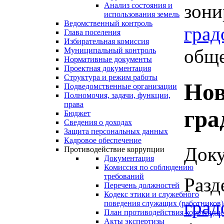
зони
Анализ состояния и
использования земель
Ведомственный контроль
град
Глава поселения
Избирательная комиссия
обще
Муниципальный контроль
Нормативные документы
Проектная документация
Структура и режим работы
Нов
Подведомственные организации
Полномочия, задачи, функции,
права
гра
Бюджет
Сведения о доходах
Защита персональных данных
Кадровое обеспечение
Доку
Противодействие коррупции
Документация
Комиссия по соблюдению
требований
Разд
Перечень должностей
Кодекс этики и служебного
град
поведения служащих (работников)
План противодействия коррупции
Акты экспертизы