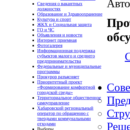
Авто
Сведения о вакантных
должностях
Образование и Здравоохранение
Про
Культура и спорт
ЖКХ и Социальная защита
ГО и ЧС
обс
Объявления и новости
Интернет приемная
Фотогалерея
Информационная поддержка
субъектов малого и среднего
предпринимательства
Федеральные и муниципальные
программы
Прокурор разъясняет
Приоритетный проект
Сове
«Формирование комфортной
городской среды»
Пред
Территориальное общественное
самоуправление
Хабаровский региональный
Стру
оператор по обращению с
твердыми коммунальными
Реше
отходами
Выборы