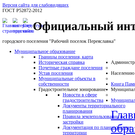
Версия сайта для слабовидящих
ГОСТ Р52872-2012
Официальный инт
городского поселения "Рабочий поселок Переяславка"
Муниципальное образование
Границы поселения, карта
Историческая справка
Администр
Почетные граждане поселения
Устав поселения
Населению
Муниципальные объекты в
собственности
Книга Пам
Градостроительное зонирование
Муниципал
Новости в сфере
градостроительства
Муниципал
Документы территориального
Глав
планирования
Правила землепользования и
застройки
обра
Документация по планированию
территории