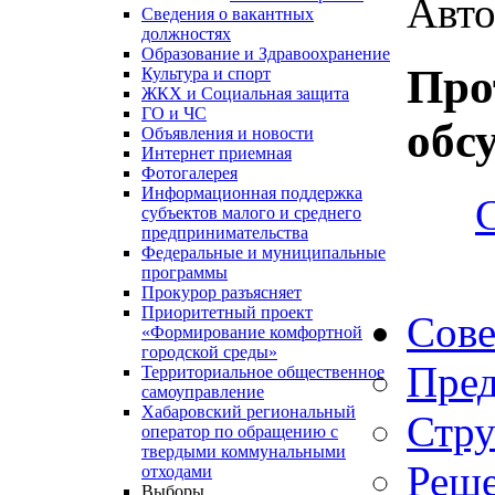
Авто
Сведения о вакантных
должностях
Образование и Здравоохранение
Про
Культура и спорт
ЖКХ и Социальная защита
ГО и ЧС
обс
Объявления и новости
Интернет приемная
Фотогалерея
Информационная поддержка
субъектов малого и среднего
предпринимательства
Федеральные и муниципальные
программы
Прокурор разъясняет
Приоритетный проект
Сове
«Формирование комфортной
городской среды»
Пред
Территориальное общественное
самоуправление
Хабаровский региональный
Стру
оператор по обращению с
твердыми коммунальными
Реше
отходами
Выборы