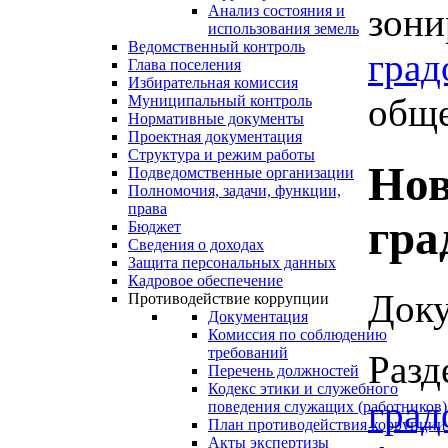
зони
Анализ состояния и
использования земель
Ведомственный контроль
град
Глава поселения
Избирательная комиссия
обще
Муниципальный контроль
Нормативные документы
Проектная документация
Структура и режим работы
Нов
Подведомственные организации
Полномочия, задачи, функции,
права
гра
Бюджет
Сведения о доходах
Защита персональных данных
Кадровое обеспечение
Доку
Противодействие коррупции
Документация
Комиссия по соблюдению
требований
Разд
Перечень должностей
Кодекс этики и служебного
град
поведения служащих (работников)
План противодействия коррупции
Акты экспертизы