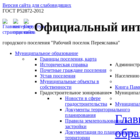
Версия сайта для слабовидящих
ГОСТ Р52872-2012
Официальный инт
городского поселения "Рабочий поселок Переяславка"
Муниципальное образование
Границы поселения, карта
Историческая справка
Администр
Почетные граждане поселения
Устав поселения
Населению
Муниципальные объекты в
собственности
Книга Пам
Градостроительное зонирование
Муниципал
Новости в сфере
градостроительства
Муниципал
Документы территориального
Глав
планирования
Правила землепользования и
застройки
обра
Документация по планированию
территории