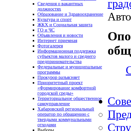
град
Сведения о вакантных
должностях
Авто
Образование и Здравоохранение
Культура и спорт
ЖКХ и Социальная защита
ГО и ЧС
Опо
Объявления и новости
Интернет приемная
Фотогалерея
общ
Информационная поддержка
субъектов малого и среднего
предпринимательства
Федеральные и муниципальные
программы
Прокурор разъясняет
Приоритетный проект
«Формирование комфортной
городской среды»
Сове
Территориальное общественное
самоуправление
Хабаровский региональный
Пред
оператор по обращению с
твердыми коммунальными
Стру
отходами
Выборы