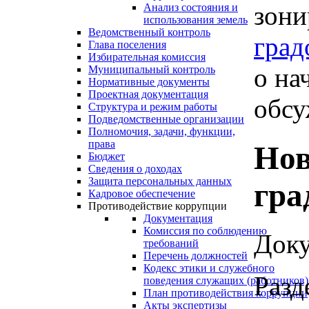
зони
Анализ состояния и
использования земель
Ведомственный контроль
град
Глава поселения
Избирательная комиссия
о на
Муниципальный контроль
Нормативные документы
Проектная документация
обсу
Структура и режим работы
Подведомственные организации
Полномочия, задачи, функции,
права
Нов
Бюджет
Сведения о доходах
Защита персональных данных
гра
Кадровое обеспечение
Противодействие коррупции
Документация
Комиссия по соблюдению
Доку
требований
Перечень должностей
Кодекс этики и служебного
Разд
поведения служащих (работников)
План противодействия коррупции
Акты экспертизы