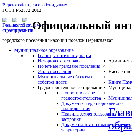
Версия сайта для слабовидящих
ГОСТ Р52872-2012
Официальный инт
городского поселения "Рабочий поселок Переяславка"
Муниципальное образование
Границы поселения, карта
Историческая справка
Администр
Почетные граждане поселения
Устав поселения
Населению
Муниципальные объекты в
собственности
Книга Пам
Градостроительное зонирование
Муниципал
Новости в сфере
градостроительства
Муниципал
Документы территориального
Глав
планирования
Правила землепользования и
застройки
обра
Документация по планированию
территории