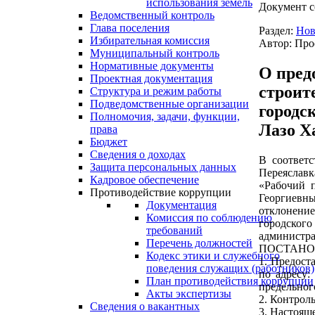
использования земель
Документ с
Ведомственный контроль
Глава поселения
Раздел:
Нов
Избирательная комиссия
Автор: Про
Муниципальный контроль
Нормативные документы
О пред
Проектная документация
строит
Структура и режим работы
Подведомственные организации
городс
Полномочия, задачи, функции,
Лазо Х
права
Бюджет
Сведения о доходах
В соответс
Защита персональных данных
Переяславк
Кадровое обеспечение
«Рабочий п
Противодействие коррупции
Георгиевн
Документация
отклонение
Комиссия по соблюдению
городског
требований
администра
Перечень должностей
ПОСТАНО
Кодекс этики и служебного
1. Предост
поведения служащих (работников)
по адресу:
План противодействия коррупции
предельного
Акты экспертизы
2. Контрол
Сведения о вакантных
3. Настоящ