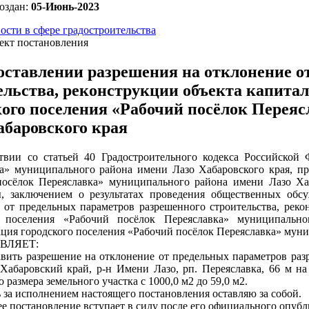
оздан:
05-Июнь-2023
ости в сфере градостроительства
ект постановления
оставлении разрешения на отклонение о
ельства, реконструкции объекта капитал
кого поселения «Рабочий посёлок Перея
абаровского края
твии со статьей 40 Градостроительного кодекса Российской 
а» муниципального района имени Лазо Хабаровского края, пр
осёлок Переяславка» муниципального района имени Лазо Хаб
ы, заключением о результатах проведения общественных обс
 от предельных параметров разрешенного строительства, реко
о поселения «Рабочий посёлок Переяславка» муниципально
ция городского поселения «Рабочий посёлок Переяславка» мун
ВЛЯЕТ:
авить разрешение на отклонение от предельных параметров раз
 Хабаровский край, р-н Имени Лазо, рп. Переяславка, 66 м на 
 размера земельного участка с 1000,0 м2 до 59,0 м2.
ь за исполнением настоящего постановления оставляю за собой.
ее постановление вступает в силу после его официального опубл