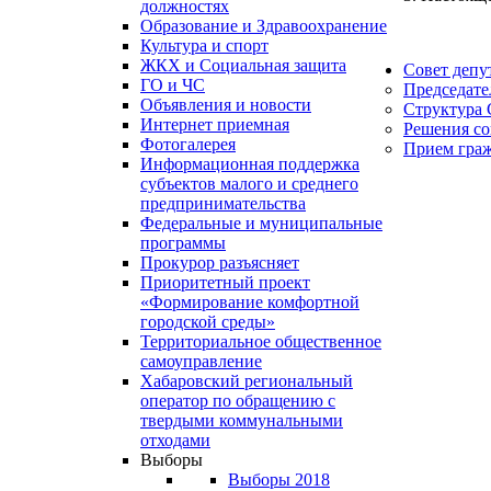
должностях
Образование и Здравоохранение
Культура и спорт
ЖКХ и Социальная защита
Совет депу
ГО и ЧС
Председате
Объявления и новости
Структура 
Интернет приемная
Решения со
Фотогалерея
Прием гра
Информационная поддержка
субъектов малого и среднего
предпринимательства
Федеральные и муниципальные
программы
Прокурор разъясняет
Приоритетный проект
«Формирование комфортной
городской среды»
Территориальное общественное
самоуправление
Хабаровский региональный
оператор по обращению с
твердыми коммунальными
отходами
Выборы
Выборы 2018