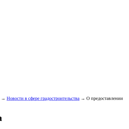
→
Новости в сфере градостроительства
→
О предоставлении
а