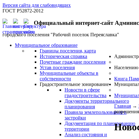
Версия сайта для слабовидящих
ГОСТ Р52872-2012
Официальный интернет-сайт Админи
городского поселения "Рабочий поселок Переяславка"
Муниципальное образование
Границы поселения, карта
Историческая справка
Администр
Почетные граждане поселения
Устав поселения
Населению
Муниципальные объекты в
собственности
Книга Пам
Градостроительное зонирование
Муниципал
Новости в сфере
градостроительства
Муниципал
Документы территориального
Главная
→
планирования
разрешения
Правила землепользования и
застройки
Документация по планированию
Новос
территории
Анализ состояния и