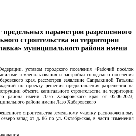
т предельных параметров разрешенного
ьного строительства на территории
славка» муниципального района имени
Федерации, уставом городского поселения «Рабочий посёлок
авилами землепользования и застройки городского поселения
аровского края, рассмотрев заявление Сапрыкиной Татьяны
уждений по проекту решения предоставления разрешения на
нструкции объекта капитального строительства на территории
го района имени Лазо Хабаровского края от 05.06.2023,
иципального района имени Лазо Хабаровского
решенного строительства земельному участку, расположенному
северо-запад от д. 86 по ул. Октябрьская, в части изменения
икования.