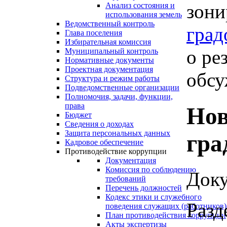
зони
Анализ состояния и
использования земель
Ведомственный контроль
град
Глава поселения
Избирательная комиссия
о ре
Муниципальный контроль
Нормативные документы
Проектная документация
обсу
Структура и режим работы
Подведомственные организации
Полномочия, задачи, функции,
права
Нов
Бюджет
Сведения о доходах
Защита персональных данных
гра
Кадровое обеспечение
Противодействие коррупции
Документация
Комиссия по соблюдению
Доку
требований
Перечень должностей
Кодекс этики и служебного
Разд
поведения служащих (работников)
План противодействия коррупции
Акты экспертизы