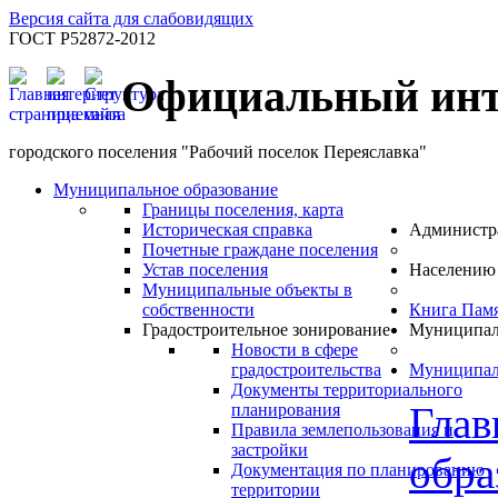
Версия сайта для слабовидящих
ГОСТ Р52872-2012
Официальный инт
городского поселения "Рабочий поселок Переяславка"
Муниципальное образование
Границы поселения, карта
Историческая справка
Администр
Почетные граждане поселения
Устав поселения
Населению
Муниципальные объекты в
собственности
Книга Пам
Градостроительное зонирование
Муниципал
Новости в сфере
градостроительства
Муниципал
Документы территориального
Глав
планирования
Правила землепользования и
застройки
обра
Документация по планированию
территории