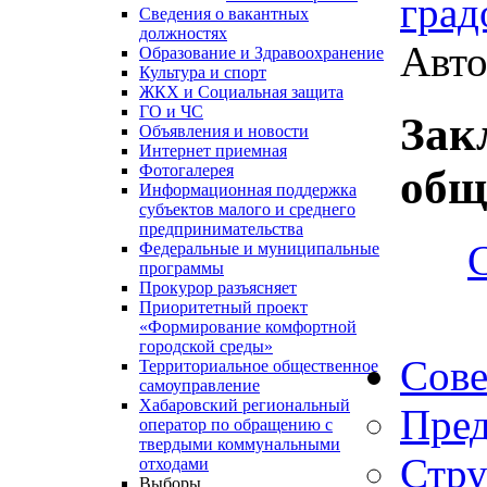
град
Сведения о вакантных
должностях
Авто
Образование и Здравоохранение
Культура и спорт
ЖКХ и Социальная защита
ГО и ЧС
Зак
Объявления и новости
Интернет приемная
Фотогалерея
общ
Информационная поддержка
субъектов малого и среднего
предпринимательства
Федеральные и муниципальные
программы
Прокурор разъясняет
Приоритетный проект
«Формирование комфортной
городской среды»
Сове
Территориальное общественное
самоуправление
Хабаровский региональный
Пред
оператор по обращению с
твердыми коммунальными
Стру
отходами
Выборы