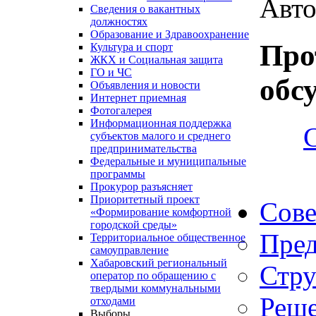
Авто
Сведения о вакантных
должностях
Образование и Здравоохранение
Про
Культура и спорт
ЖКХ и Социальная защита
ГО и ЧС
обс
Объявления и новости
Интернет приемная
Фотогалерея
Информационная поддержка
субъектов малого и среднего
предпринимательства
Федеральные и муниципальные
программы
Прокурор разъясняет
Приоритетный проект
Сове
«Формирование комфортной
городской среды»
Пред
Территориальное общественное
самоуправление
Хабаровский региональный
Стру
оператор по обращению с
твердыми коммунальными
Реше
отходами
Выборы