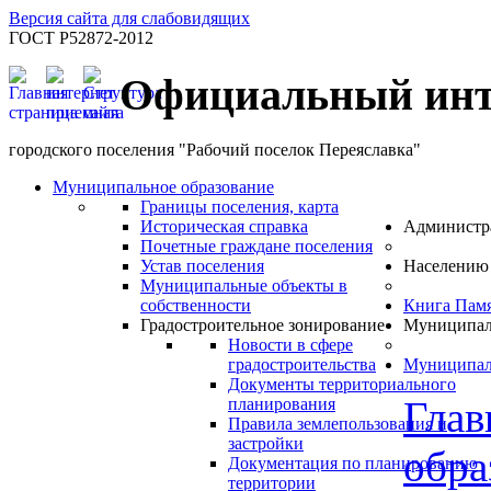
Версия сайта для слабовидящих
ГОСТ Р52872-2012
Официальный инт
городского поселения "Рабочий поселок Переяславка"
Муниципальное образование
Границы поселения, карта
Историческая справка
Администр
Почетные граждане поселения
Устав поселения
Населению
Муниципальные объекты в
собственности
Книга Пам
Градостроительное зонирование
Муниципал
Новости в сфере
градостроительства
Муниципал
Документы территориального
Глав
планирования
Правила землепользования и
застройки
обра
Документация по планированию
территории