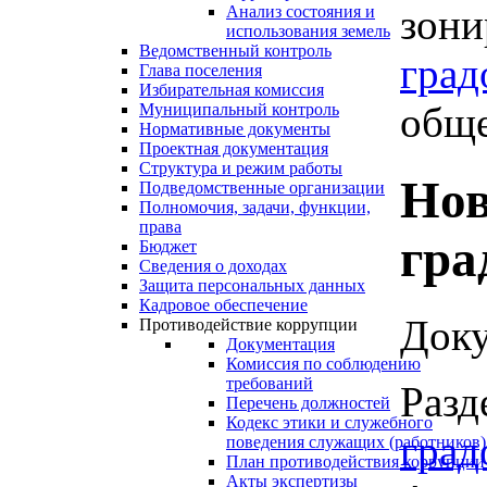
зони
Анализ состояния и
использования земель
Ведомственный контроль
град
Глава поселения
Избирательная комиссия
обще
Муниципальный контроль
Нормативные документы
Проектная документация
Структура и режим работы
Нов
Подведомственные организации
Полномочия, задачи, функции,
права
гра
Бюджет
Сведения о доходах
Защита персональных данных
Кадровое обеспечение
Доку
Противодействие коррупции
Документация
Комиссия по соблюдению
требований
Разд
Перечень должностей
Кодекс этики и служебного
град
поведения служащих (работников)
План противодействия коррупции
Акты экспертизы