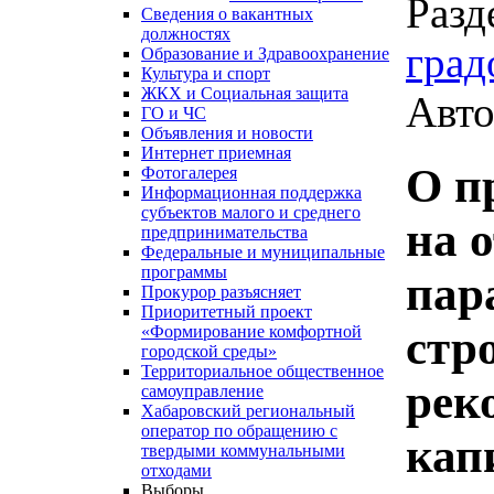
Разд
Сведения о вакантных
должностях
град
Образование и Здравоохранение
Культура и спорт
ЖКХ и Социальная защита
Авто
ГО и ЧС
Объявления и новости
Интернет приемная
О п
Фотогалерея
Информационная поддержка
субъектов малого и среднего
на 
предпринимательства
Федеральные и муниципальные
программы
пар
Прокурор разъясняет
Приоритетный проект
стр
«Формирование комфортной
городской среды»
Территориальное общественное
рек
самоуправление
Хабаровский региональный
оператор по обращению с
кап
твердыми коммунальными
отходами
Выборы