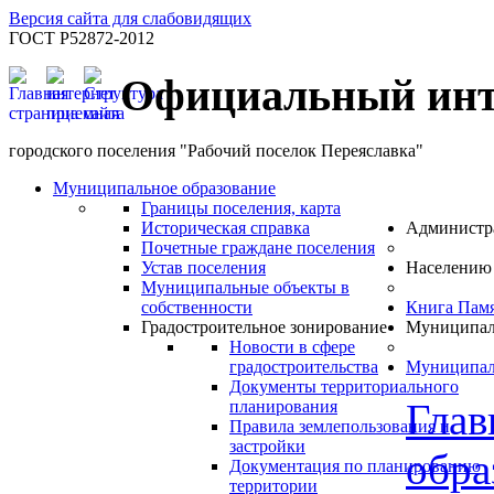
Версия сайта для слабовидящих
ГОСТ Р52872-2012
Официальный инт
городского поселения "Рабочий поселок Переяславка"
Муниципальное образование
Границы поселения, карта
Историческая справка
Администр
Почетные граждане поселения
Устав поселения
Населению
Муниципальные объекты в
собственности
Книга Пам
Градостроительное зонирование
Муниципал
Новости в сфере
градостроительства
Муниципал
Документы территориального
Глав
планирования
Правила землепользования и
застройки
обра
Документация по планированию
территории