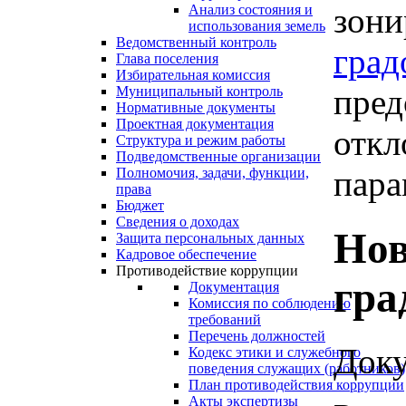
зони
Анализ состояния и
использования земель
Ведомственный контроль
град
Глава поселения
Избирательная комиссия
пред
Муниципальный контроль
Нормативные документы
Проектная документация
откл
Структура и режим работы
Подведомственные организации
пара
Полномочия, задачи, функции,
права
Бюджет
Сведения о доходах
Нов
Защита персональных данных
Кадровое обеспечение
Противодействие коррупции
гра
Документация
Комиссия по соблюдению
требований
Перечень должностей
Доку
Кодекс этики и служебного
поведения служащих (работников)
План противодействия коррупции
Акты экспертизы