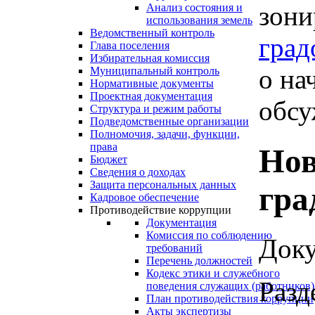
зони
Анализ состояния и
использования земель
Ведомственный контроль
град
Глава поселения
Избирательная комиссия
о на
Муниципальный контроль
Нормативные документы
Проектная документация
обсу
Структура и режим работы
Подведомственные организации
Полномочия, задачи, функции,
права
Нов
Бюджет
Сведения о доходах
Защита персональных данных
гра
Кадровое обеспечение
Противодействие коррупции
Документация
Комиссия по соблюдению
Доку
требований
Перечень должностей
Кодекс этики и служебного
Разд
поведения служащих (работников)
План противодействия коррупции
Акты экспертизы