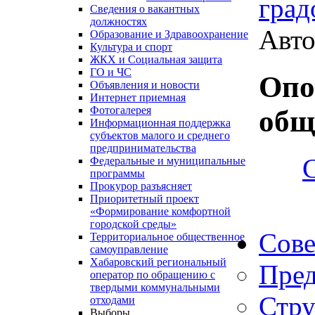
град
Сведения о вакантных
должностях
Авто
Образование и Здравоохранение
Культура и спорт
ЖКХ и Социальная защита
ГО и ЧС
Опо
Объявления и новости
Интернет приемная
Фотогалерея
общ
Информационная поддержка
субъектов малого и среднего
предпринимательства
Федеральные и муниципальные
программы
Прокурор разъясняет
Приоритетный проект
«Формирование комфортной
городской среды»
Сове
Территориальное общественное
самоуправление
Хабаровский региональный
Пред
оператор по обращению с
твердыми коммунальными
Стру
отходами
Выборы