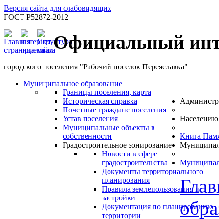
Версия сайта для слабовидящих
ГОСТ Р52872-2012
Официальный инт
городского поселения "Рабочий поселок Переяславка"
Муниципальное образование
Границы поселения, карта
Историческая справка
Администр
Почетные граждане поселения
Устав поселения
Населению
Муниципальные объекты в
собственности
Книга Пам
Градостроительное зонирование
Муниципал
Новости в сфере
градостроительства
Муниципал
Документы территориального
Глав
планирования
Правила землепользования и
застройки
обра
Документация по планированию
территории