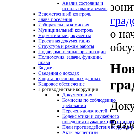
зони
Анализ состояния и
использования земель
Ведомственный контроль
град
Глава поселения
Избирательная комиссия
о на
Муниципальный контроль
Нормативные документы
Проектная документация
обсу
Структура и режим работы
Подведомственные организации
Полномочия, задачи, функции,
права
Нов
Бюджет
Сведения о доходах
Защита персональных данных
гра
Кадровое обеспечение
Противодействие коррупции
Документация
Комиссия по соблюдению
Доку
требований
Перечень должностей
Кодекс этики и служебного
Разд
поведения служащих (работников)
План противодействия коррупции
Акты экспертизы