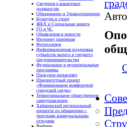
град
Сведения о вакантных
должностях
Авто
Образование и Здравоохранение
Культура и спорт
ЖКХ и Социальная защита
ГО и ЧС
Опо
Объявления и новости
Интернет приемная
Фотогалерея
общ
Информационная поддержка
субъектов малого и среднего
предпринимательства
Федеральные и муниципальные
программы
Прокурор разъясняет
Приоритетный проект
«Формирование комфортной
городской среды»
Сове
Территориальное общественное
самоуправление
Хабаровский региональный
Пред
оператор по обращению с
твердыми коммунальными
Стру
отходами
Выборы