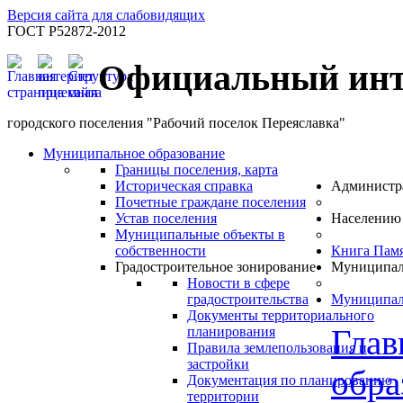
Версия сайта для слабовидящих
ГОСТ Р52872-2012
Официальный инт
городского поселения "Рабочий поселок Переяславка"
Муниципальное образование
Границы поселения, карта
Историческая справка
Администр
Почетные граждане поселения
Устав поселения
Населению
Муниципальные объекты в
собственности
Книга Пам
Градостроительное зонирование
Муниципал
Новости в сфере
градостроительства
Муниципал
Документы территориального
Глав
планирования
Правила землепользования и
застройки
обра
Документация по планированию
территории