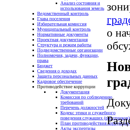
зони
Анализ состояния и
использования земель
Ведомственный контроль
град
Глава поселения
Избирательная комиссия
о на
Муниципальный контроль
Нормативные документы
Проектная документация
обсу
Структура и режим работы
Подведомственные организации
Полномочия, задачи, функции,
права
Нов
Бюджет
Сведения о доходах
Защита персональных данных
гра
Кадровое обеспечение
Противодействие коррупции
Документация
Комиссия по соблюдению
Доку
требований
Перечень должностей
Кодекс этики и служебного
Разд
поведения служащих (работников)
План противодействия коррупции
Акты экспертизы