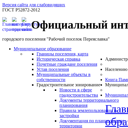
Версия сайта для слабовидящих
ГОСТ Р52872-2012
Официальный инт
городского поселения "Рабочий поселок Переяславка"
Муниципальное образование
Границы поселения, карта
Историческая справка
Администр
Почетные граждане поселения
Устав поселения
Населению
Муниципальные объекты в
собственности
Книга Пам
Градостроительное зонирование
Муниципал
Новости в сфере
градостроительства
Муниципал
Документы территориального
Глав
планирования
Правила землепользования и
застройки
обра
Документация по планированию
территории