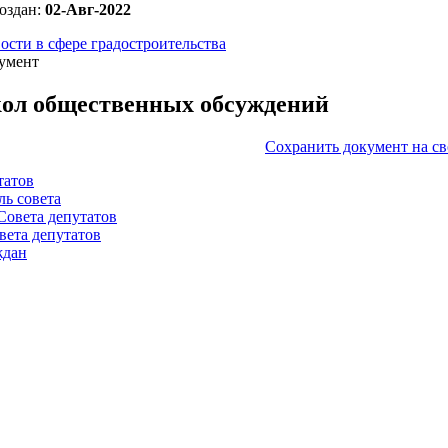
оздан:
02-Авг-2022
ости в сфере градостроительства
умент
ол общественных обсуждений
Сохранить документ на с
татов
ль совета
Совета депутатов
вета депутатов
ждан