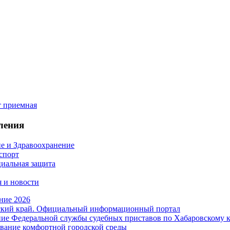
ления
е и Здравоохранение
 спорт
иальная защита
 и новости