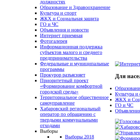
должностях
Образование и Здравоохранение
Культура и спорт
ЖКХ и Социальная защита
ГО и ЧС
Объявления и новости
Интернет приемная
Фотогалерея
Информационная поддержка
субъектов малого и среднего
предпринимательства
Федеральные и муниципальные
программы
Прокурор разъясняет
Для насе
Приоритетный проект
«Формирование комфортной
Образовани
городской среды»
Культура и
Территориальное общественное
ЖКХ и Соц
самоуправление
ГО и ЧС
Хабаровский региональный
Объявления
оператор по обращению с
твердыми коммунальными
отходами
Выборы
Выборы 2018