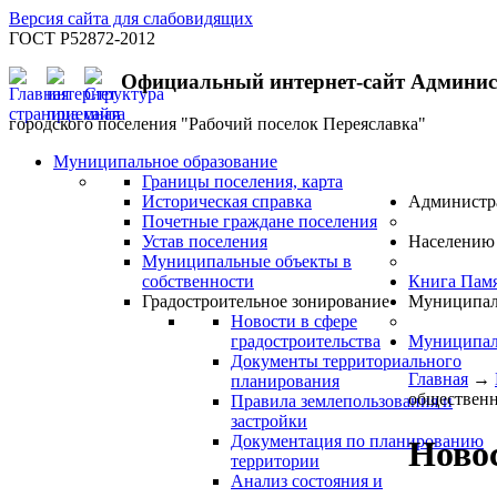
Версия сайта для слабовидящих
ГОСТ Р52872-2012
Официальный интернет-сайт Админи
городского поселения "Рабочий поселок Переяславка"
Муниципальное образование
Границы поселения, карта
Историческая справка
Администр
Почетные граждане поселения
Устав поселения
Населению
Муниципальные объекты в
собственности
Книга Пам
Градостроительное зонирование
Муниципал
Новости в сфере
градостроительства
Муниципал
Документы территориального
Главная
→
планирования
общественн
Правила землепользования и
застройки
Документация по планированию
Новос
территории
Анализ состояния и