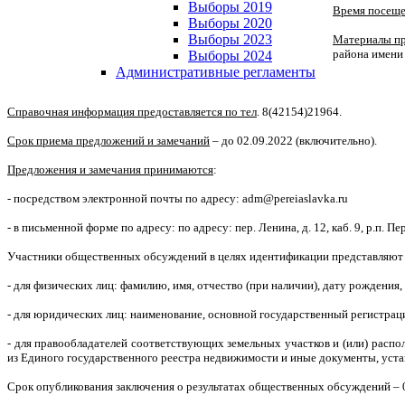
Выборы 2019
Время посеще
Выборы 2020
Выборы 2023
Материалы пр
района имени
Выборы 2024
Административные регламенты
Справочная информация предоставляется по тел
. 8(42154)21964.
Срок приема предложений и замечаний
– до 02.09.2022 (включительно).
Предложения и замечания принимаются
:
- посредством электронной почты по адресу:
adm
@
pereiaslavka
.
ru
- в письменной форме по адресу: по адресу: пер. Ленина, д. 12, каб. 9, р.п. 
Участники общественных обсуждений в целях идентификации представляют с
- для физических лиц: фамилию, имя, отчество (при наличии), дату рождения,
- для юридических лиц: наименование, основной государственный регистрац
- для правообладателей соответствующих земельных участков и (или) распо
из Единого государственного реестра недвижимости и иные документы, уст
Срок опубликования заключения о результатах общественных обсуждений – 