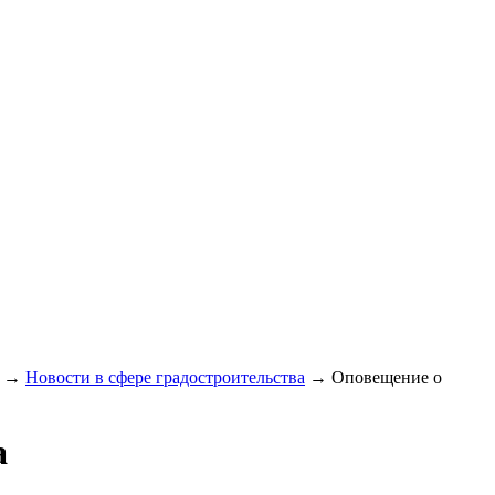
→
Новости в сфере градостроительства
→
Оповещение о
а