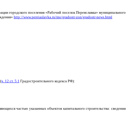
рации городского поселения «Рабочий поселок Переяславка» муниципального
уждения»
http://www.pereiaslavka.ru/mo/gradostr-zon/gradostr-news.html
(
ч. 12 ст. 5.1
Градостроительного кодекса РФ):
вляющихся частью указанных объектов капитального строительства: сведения