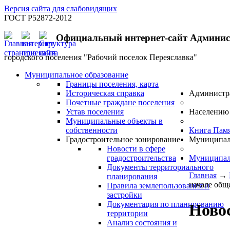
Версия сайта для слабовидящих
ГОСТ Р52872-2012
Официальный интернет-сайт Админи
городского поселения "Рабочий поселок Переяславка"
Муниципальное образование
Границы поселения, карта
Историческая справка
Администр
Почетные граждане поселения
Устав поселения
Населению
Муниципальные объекты в
собственности
Книга Пам
Градостроительное зонирование
Муниципал
Новости в сфере
градостроительства
Муниципал
Документы территориального
Главная
→
планирования
начале общ
Правила землепользования и
застройки
Документация по планированию
Новос
территории
Анализ состояния и