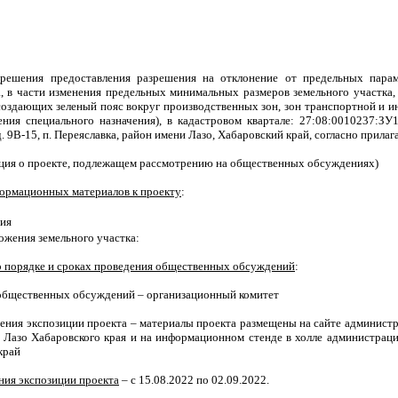
:
решения предоставления разрешения на отклонение от предельных параме
а, в части изменения предельных минимальных размеров земельного участка, 
создающих зеленый пояс вокруг производственных зон, зон транспортной и ин
ения специального назначения
),
в кадастровом квартале: 27:08:0010237:ЗУ1
. 9В-15, п. Переяславка, район имени Лазо, Хабаровский край, согласно прила
ция о проекте, подлежащем рассмотрению на общественных обсуждениях)
ормационных материалов к проекту
:
ия
ожения земельного участка:
 порядке и сроках проведения общественных обсуждений
:
общественных обсуждений – организационный комитет
ения экспозиции проекта – материалы проекта размещены на сайте администр
Лазо Хабаровского края и на информационном стенде в холле администрации п
край
ния экспозиции проекта
– с 15.08.2022 по 02.09.2022.