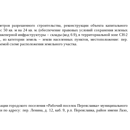
тров разрешенного строительства, реконструкции объекта капитального
с 50 кв. м на 24 кв. м. (обеспечение правовых условий сохранения зеленых
женерной инфраструктуры – склады (код 6.9), в территориальной зоне СН-2
, из категории земель – земли населенных пунктов, местоположение: пер.
гаемой схеме расположения земельного участка.
ации городского поселения «Рабочий поселок Переяславка» муниципального
о адресу: пер. Ленина, д. 12, каб. 9, р.п. Переяславка, район имени Лазо,