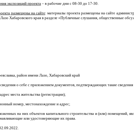
ния экспозиций проекта
– в рабочие дни с 08-30 до 17-30.
оекта размещены на сайте
: материалы проекта размещены на сайте админист
 Лазо Хабаровского края в разделе «Публичные слушания, общественные обс
Переяславка, район имени Лазо, Хабаровский край
ведения о себе с приложением документов, подтверждающих такие сведения 
 адрес места жительства (регистрации);
ионный номер, местонахождение и адрес;
ложенных на них объектов капитального строительства и (или) помещений, я
анавливающие или удостоверяющие их права.
02.09.2022.