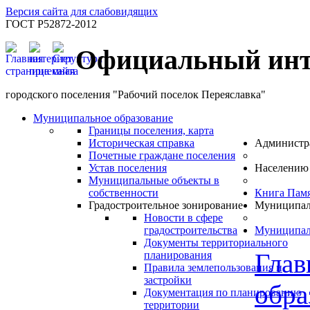
Версия сайта для слабовидящих
ГОСТ Р52872-2012
Официальный инт
городского поселения "Рабочий поселок Переяславка"
Муниципальное образование
Границы поселения, карта
Историческая справка
Администр
Почетные граждане поселения
Устав поселения
Населению
Муниципальные объекты в
собственности
Книга Пам
Градостроительное зонирование
Муниципал
Новости в сфере
градостроительства
Муниципал
Документы территориального
Глав
планирования
Правила землепользования и
застройки
обра
Документация по планированию
территории