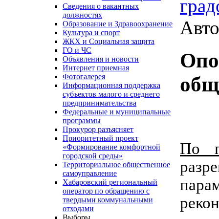
град
Сведения о вакантных
должностях
Авто
Образование и Здравоохранение
Культура и спорт
ЖКХ и Социальная защита
ГО и ЧС
Опо
Объявления и новости
Интернет приемная
Фотогалерея
общ
Информационная поддержка
субъектов малого и среднего
предпринимательства
Федеральные и муниципальные
программы
Прокурор разъясняет
Приоритетный проект
По 
«Формирование комфортной
городской среды»
разре
Территориальное общественное
самоуправление
парам
Хабаровский региональный
оператор по обращению с
реко
твердыми коммунальными
отходами
Выборы