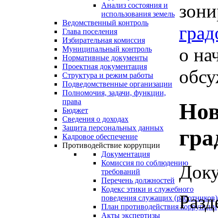
зони
Анализ состояния и
использования земель
Ведомственный контроль
град
Глава поселения
Избирательная комиссия
о на
Муниципальный контроль
Нормативные документы
Проектная документация
обсу
Структура и режим работы
Подведомственные организации
Полномочия, задачи, функции,
права
Нов
Бюджет
Сведения о доходах
Защита персональных данных
гра
Кадровое обеспечение
Противодействие коррупции
Документация
Комиссия по соблюдению
Доку
требований
Перечень должностей
Кодекс этики и служебного
Разд
поведения служащих (работников)
План противодействия коррупции
Акты экспертизы