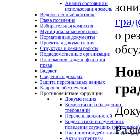
зони
Анализ состояния и
использования земель
Ведомственный контроль
град
Глава поселения
Избирательная комиссия
о ре
Муниципальный контроль
Нормативные документы
Проектная документация
обсу
Структура и режим работы
Подведомственные организации
Полномочия, задачи, функции,
права
Нов
Бюджет
Сведения о доходах
Защита персональных данных
гра
Кадровое обеспечение
Противодействие коррупции
Документация
Комиссия по соблюдению
Доку
требований
Перечень должностей
Кодекс этики и служебного
Разд
поведения служащих (работников)
План противодействия коррупции
Акты экспертизы