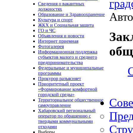
град
Сведения о вакантных
должностях
Авто
Образование и Здравоохранение
Культура и спорт
ЖКХ и Социальная защита
ГО и ЧС
Зак
Объявления и новости
Интернет приемная
Фотогалерея
общ
Информационная поддержка
субъектов малого и среднего
предпринимательства
Федеральные и муниципальные
программы
Прокурор разъясняет
Приоритетный проект
«Формирование комфортной
городской среды»
Сове
Территориальное общественное
самоуправление
Хабаровский региональный
Пред
оператор по обращению с
твердыми коммунальными
Стру
отходами
Выборы