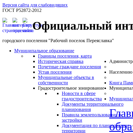
Версия сайта для слабовидящих
ГОСТ Р52872-2012
Официальный инт
городского поселения "Рабочий поселок Переяславка"
Муниципальное образование
Границы поселения, карта
Историческая справка
Администр
Почетные граждане поселения
Устав поселения
Населению
Муниципальные объекты в
собственности
Книга Пам
Градостроительное зонирование
Муниципал
Новости в сфере
градостроительства
Муниципал
Документы территориального
Глав
планирования
Правила землепользования и
застройки
обра
Документация по планированию
территории