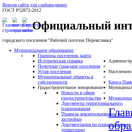
Версия сайта для слабовидящих
ГОСТ Р52872-2012
Официальный инт
городского поселения "Рабочий поселок Переяславка"
Муниципальное образование
Границы поселения, карта
Историческая справка
Администр
Почетные граждане поселения
Устав поселения
Населению
Муниципальные объекты в
собственности
Книга Пам
Градостроительное зонирование
Муниципал
Новости в сфере
градостроительства
Муниципал
Документы территориального
Глав
планирования
Правила землепользования и
застройки
обра
Документация по планированию
территории