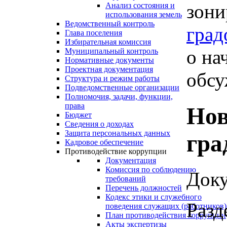
зони
Анализ состояния и
использования земель
Ведомственный контроль
град
Глава поселения
Избирательная комиссия
о на
Муниципальный контроль
Нормативные документы
Проектная документация
обсу
Структура и режим работы
Подведомственные организации
Полномочия, задачи, функции,
права
Нов
Бюджет
Сведения о доходах
Защита персональных данных
гра
Кадровое обеспечение
Противодействие коррупции
Документация
Комиссия по соблюдению
Доку
требований
Перечень должностей
Кодекс этики и служебного
Разд
поведения служащих (работников)
План противодействия коррупции
Акты экспертизы