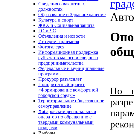
град
Сведения о вакантных
должностях
Авто
Образование и Здравоохранение
Культура и спорт
ЖКХ и Социальная защита
ГО и ЧС
Опо
Объявления и новости
Интернет приемная
Фотогалерея
общ
Информационная поддержка
субъектов малого и среднего
предпринимательства
Федеральные и муниципальные
программы
Прокурор разъясняет
Приоритетный проект
По 
«Формирование комфортной
городской среды»
разре
Территориальное общественное
самоуправление
парам
Хабаровский региональный
оператор по обращению с
реко
твердыми коммунальными
отходами
Выборы