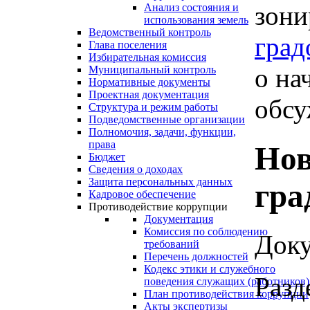
зони
Анализ состояния и
использования земель
Ведомственный контроль
град
Глава поселения
Избирательная комиссия
о на
Муниципальный контроль
Нормативные документы
Проектная документация
обсу
Структура и режим работы
Подведомственные организации
Полномочия, задачи, функции,
права
Нов
Бюджет
Сведения о доходах
Защита персональных данных
гра
Кадровое обеспечение
Противодействие коррупции
Документация
Комиссия по соблюдению
Доку
требований
Перечень должностей
Кодекс этики и служебного
Разд
поведения служащих (работников)
План противодействия коррупции
Акты экспертизы