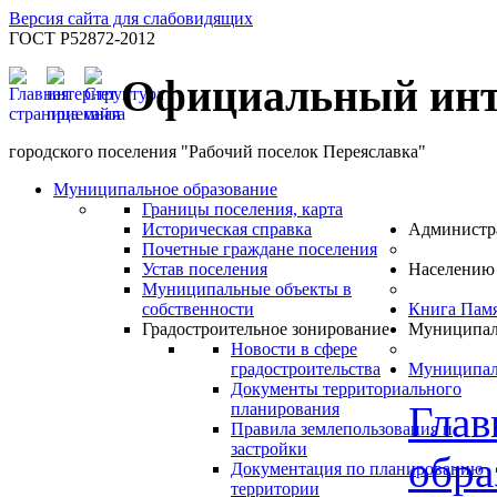
Версия сайта для слабовидящих
ГОСТ Р52872-2012
Официальный инт
городского поселения "Рабочий поселок Переяславка"
Муниципальное образование
Границы поселения, карта
Историческая справка
Администр
Почетные граждане поселения
Устав поселения
Населению
Муниципальные объекты в
собственности
Книга Пам
Градостроительное зонирование
Муниципал
Новости в сфере
градостроительства
Муниципал
Документы территориального
Глав
планирования
Правила землепользования и
застройки
обра
Документация по планированию
территории