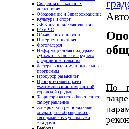
град
Сведения о вакантных
должностях
Авто
Образование и Здравоохранение
Культура и спорт
ЖКХ и Социальная защита
ГО и ЧС
Опо
Объявления и новости
Интернет приемная
Фотогалерея
общ
Информационная поддержка
субъектов малого и среднего
предпринимательства
Федеральные и муниципальные
программы
Прокурор разъясняет
Приоритетный проект
По 
«Формирование комфортной
городской среды»
разре
Территориальное общественное
самоуправление
парам
Хабаровский региональный
оператор по обращению с
реко
твердыми коммунальными
отходами
Выборы