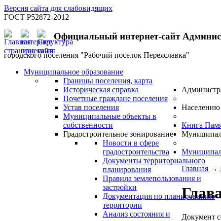
Версия сайта для слабовидящих
ГОСТ Р52872-2012
Официальный интернет-сайт Админи
городского поселения "Рабочий поселок Переяславка"
Муниципальное образование
Границы поселения, карта
Историческая справка
Администр
Почетные граждане поселения
Устав поселения
Населению
Муниципальные объекты в
собственности
Книга Пам
Градостроительное зонирование
Муниципал
Новости в сфере
градостроительства
Муниципал
Документы территориального
Главная
→
планирования
Правила землепользования и
застройки
Глава
Документация по планированию
территории
Анализ состояния и
Документ с