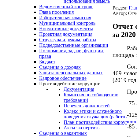
использования земель
Ведомственный контроль
Раздел:
Гла
Глава поселения
Автор: Отч
Избирательная комиссия
Муниципальный контроль
Отчет 
Нормативные документы
за 2020
Проектная документация
Структура и режим работы
Подведомственные организации
Раб
Полномочия, задачи, функции,
площадь т
права
Бюджет
Сог
Сведения о доходах
469 челов
Защита персональных данных
Кадровое обеспечение
(2019 год
Противодействие коррупции
Документация
Про
Комиссия по соблюдению
требований
-75
Перечень должностей
Кодекс этики и служебного
-12
поведения служащих (работников)
План противодействия коррупции
-85
Акты экспертизы
Сведения о вакантных