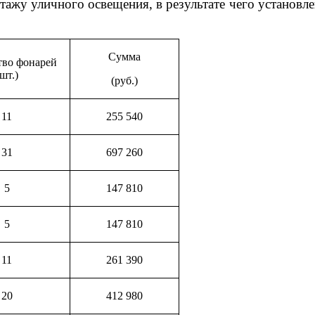
тажу уличного освещения, в результате чего установ
Сумма
тво фонарей
(шт.)
(руб.)
11
255 540
31
697 260
5
147 810
5
147 810
11
261 390
20
412 980