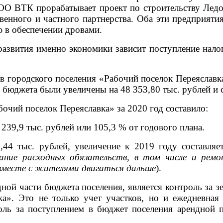
ООО ВТК прорабатывает проект по строительству Ледо
твенного и частного партнерства. Оба эти предприя
ю в обеспечении дровами.
развития именно экономики зависит поступление нало
ов городского поселения «Рабочий поселок Переяслав
ы бюджета были увеличены на 48 353,80 тыс. рублей и с
очий поселок Переяславка» за 2020 год составило:
 239,9 тыс. рублей или 105,3 % от годового плана.
44 тыс. рублей, увеличение к 2019 году составляет
ание расходных обязательств, в том числе и рем
вместе с жителями двигаться дальше
).
ой части бюджета поселения, является контроль за з
ка». Это не только учет участков, но и ежедневна
роль за поступлением в бюджет поселения арендной 