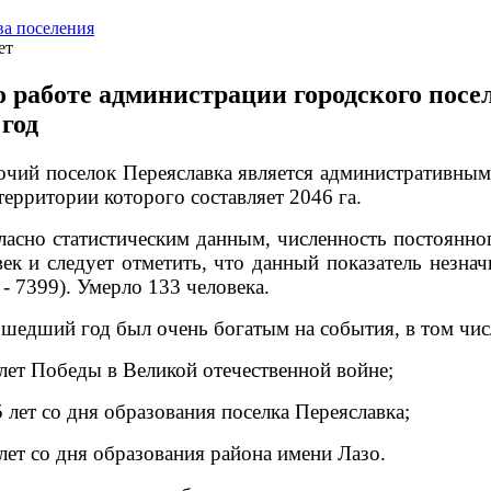
ва поселения
ет
о работе администрации городского посе
 год
очий поселок Переяславка является административны
ерритории которого составляет 2046 га.
ласно статистическим данным, численность постоянног
ек и следует отметить, что данный показатель незна
 - 7399). Умерло 133 человека.
шедший год был очень богатым на события, в том чи
 лет Победы в Великой отечественной войне;
5 лет со дня образования поселка Переяславка;
 лет со дня образования района имени Лазо.