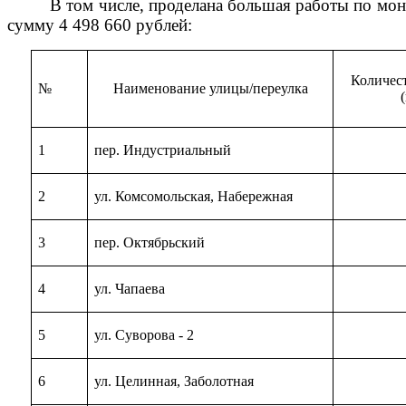
В том числе, проделана большая работы по мон
сумму 4 498 660 рублей:
Количес
№
Наименование улицы/переулка
1
пер. Индустриальный
2
ул. Комсомольская, Набережная
3
пер. Октябрьский
4
ул. Чапаева
5
ул. Суворова - 2
6
ул. Целинная, Заболотная