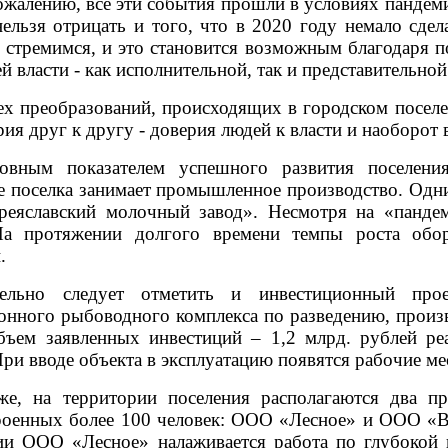
ожалению, все эти события прошли в условиях пандемии
нельзя отрицать и того, что в 2020 году немало сде
 стремимся, и это становится возможным благодаря 
ей власти - как исполнительной, так и представительной
ех преобразований, происходящих в городском поселе
рия друг к другу - доверия людей к власти и наоборот 
овным показателем успешного развития поселения
е поселка занимает промышленное производство. Од
еяславский молочный завод». Несмотря на «пандем
а протяжении долгого времени темпы роста обор
.
ельно следует отметить и инвестиционный прое
онного рыбоводного комплекса по разведению, произв
ъем заявленных инвестиций – 1,2 млрд. рублей р
ри вводе объекта в эксплуатацию появятся рабочие ме
же, на территории поселения располагаются два п
роенных более 100 человек: ООО «Лесное» и ООО «Во
ии ООО «Лесное» налаживается работа по глубокой 