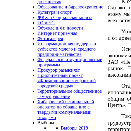
К с
должностях
Однако, 
Образование и Здравоохранение
Культура и спорт
этому мы
ЖКХ и Социальная защита
всех ветв
ГО и ЧС
Объявления и новости
Усп
Интернет приемная
и от дове
Фотогалерея
Информационная поддержка
Осн
субъектов малого и среднего
предпринимательства
экономик
Федеральные и муниципальные
ЗАО «Пер
программы
рынок. Н
Прокурор разъясняет
высокими
Приоритетный проект
«Формирование комфортной
Отд
городской среды»
Территориальное общественное
инноваци
самоуправление
общим об
Хабаровский региональный
Центр». П
оператор по обращению с
твердыми коммунальными
Так
отходами
трудоуст
Выборы
Выборы 2018
территор