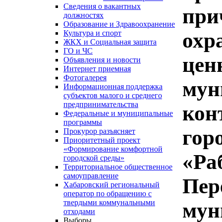
Сведения о вакантных
при
должностях
Образование и Здравоохранение
охр
Культура и спорт
ЖКХ и Социальная защита
ГО и ЧС
цен
Объявления и новости
Интернет приемная
Фотогалерея
мун
Информационная поддержка
субъектов малого и среднего
предпринимательства
кон
Федеральные и муниципальные
программы
гор
Прокурор разъясняет
Приоритетный проект
«Формирование комфортной
«Ра
городской среды»
Территориальное общественное
самоуправление
Пер
Хабаровский региональный
оператор по обращению с
твердыми коммунальными
мун
отходами
Выборы