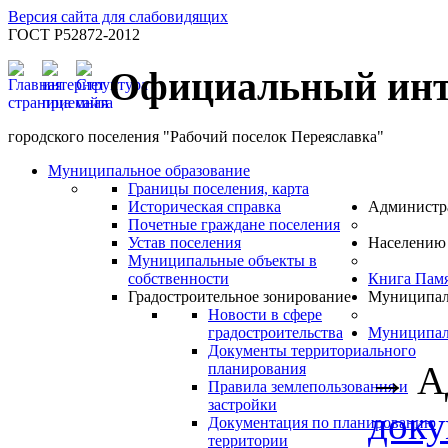
Версия сайта для слабовидящих
ГОСТ Р52872-2012
Официальный инт
городского поселения "Рабочий поселок Переяславка"
Муниципальное образование
Границы поселения, карта
Историческая справка
Администр
Почетные граждане поселения
Устав поселения
Населению
Муниципальные объекты в
собственности
Книга Пам
Градостроительное зонирование
Муниципал
Новости в сфере
градостроительства
Муниципал
Документы территориального
→
А
планирования
Правила землепользования и
застройки
доку
Документация по планированию
территории