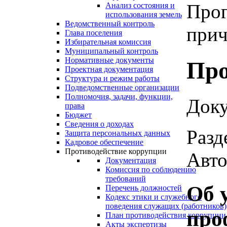
Прог
Анализ состояния и
использования земель
Ведомственный контроль
прич
Глава поселения
Избирательная комиссия
Муниципальный контроль
Нормативные документы
Про
Проектная документация
Структура и режим работы
Подведомственные организации
Полномочия, задачи, функции,
Доку
права
Бюджет
Сведения о доходах
Разд
Защита персональных данных
Кадровое обеспечение
Противодействие коррупции
Авто
Документация
Комиссия по соблюдению
требований
Об 
Перечень должностей
Кодекс этики и служебного
поведения служащих (работников)
про
План противодействия коррупции
Акты экспертизы