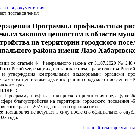
ектная документация
ект постановления
ерждении Программы профилактики риск
емым законом ценностям в области муни
стройства на территории городского пос
пального района имени Лазо Хабаровског
твии со статьей 44 Федерального закона от 31.07.2020 № 248
 Российской Федерации», постановлением Правительства Росси
и и утверждения контрольными (надзорными) органами пр
 законом ценностям» администрация городского поселения «
овского края
ВЛЯЕТ:
ть Программу профилактики рисков причинения вреда (ущерб
 сфере благоустройства на территории городского поселения 
овского края на 2023 год согласно приложению.
ее постановление вступает в силу после его официального опуб
023 года.
Полный текст документа