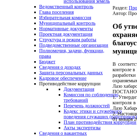
использования земель
Ведомственный контроль
Раздел:
Про
Глава поселения
Автор: Про
Избирательная комиссия
Муниципальный контроль
Об утв
Нормативные документы
охраня
Проектная документация
Структура и режим работы
благоу
Подведомственные организации
муници
Полномочия, задачи, функции,
права
Бюджет
В соответс
Сведения о доходах
контроле в
Защита персональных данных
разработк
Кадровое обеспечение
охраняемым
Противодействие коррупции
Лазо хабар
Документация
ПОСТАНО
Комиссия по соблюдению
1. Утверди
требований
контроля в
Перечень должностей
Лазо Хабар
Кодекс этики и служебного
2. Настоящ
поведения служащих (работников)
01 января 2
План противодействия коррупции
Акты экспертизы
Сведения о вакантных