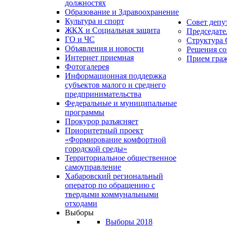
должностях
Образование и Здравоохранение
Культура и спорт
Совет депу
ЖКХ и Социальная защита
Председате
ГО и ЧС
Структура 
Объявления и новости
Решения со
Интернет приемная
Прием гра
Фотогалерея
Информационная поддержка
субъектов малого и среднего
предпринимательства
Федеральные и муниципальные
программы
Прокурор разъясняет
Приоритетный проект
«Формирование комфортной
городской среды»
Территориальное общественное
самоуправление
Хабаровский региональный
оператор по обращению с
твердыми коммунальными
отходами
Выборы
Выборы 2018