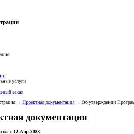
страции
ация
яти
ьные услуги
ьный заказ
трация
→
Проектная документация
→
Об утверждении Програм
ктная документация
оздан:
12-Апр-2023