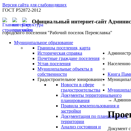
Версия сайта для слабовидящих
ГОСТ Р52872-2012
Официальный интернет-сайт Админи
городского поселения "Рабочий поселок Переяславка"
Муниципальное образование
Границы поселения, карта
Историческая справка
Администр
Почетные граждане поселения
Устав поселения
Населению
Муниципальные объекты в
собственности
Книга Пам
Градостроительное зонирование
Муниципал
Новости в сфере
градостроительства
Муниципал
Документы территориального
→
Админис
планирования
Правила землепользования и
застройки
Прое
Документация по планированию
территории
Анализ состояния и
Документ с