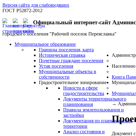
Версия сайта для слабовидящих
ГОСТ Р52872-2012
Официальный интернет-сайт Админи
городского поселения "Рабочий поселок Переяславка"
Муниципальное образование
Границы поселения, карта
Историческая справка
Администр
Почетные граждане поселения
Устав поселения
Населению
Муниципальные объекты в
собственности
Книга Пам
Градостроительное зонирование
Муниципал
Новости в сфере
градостроительства
Муниципал
Документы территориального
→
Админис
планирования
Правила землепользования и
застройки
Прое
Документация по планированию
территории
Анализ состояния и
Документ с