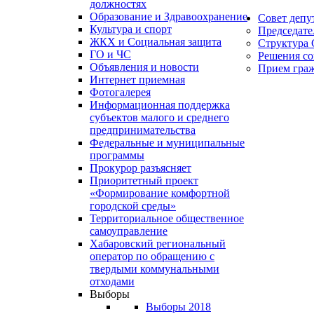
должностях
Образование и Здравоохранение
Совет депу
Культура и спорт
Председате
ЖКХ и Социальная защита
Структура 
ГО и ЧС
Решения со
Объявления и новости
Прием гра
Интернет приемная
Фотогалерея
Информационная поддержка
субъектов малого и среднего
предпринимательства
Федеральные и муниципальные
программы
Прокурор разъясняет
Приоритетный проект
«Формирование комфортной
городской среды»
Территориальное общественное
самоуправление
Хабаровский региональный
оператор по обращению с
твердыми коммунальными
отходами
Выборы
Выборы 2018