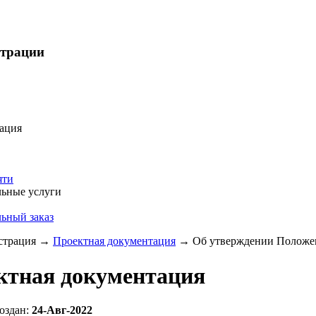
страции
ация
яти
ьные услуги
ьный заказ
трация
→
Проектная документация
→
Об утверждении Положен
ктная документация
оздан:
24-Авг-2022