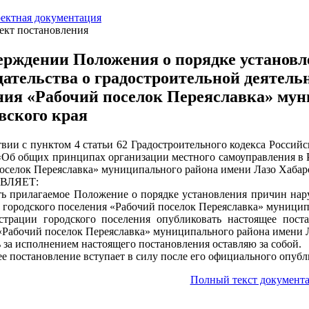
ектная документация
ект постановления
ерждении Положения о порядке установ
дательства о градостроительной деятель
ния «Рабочий поселок Переяславка» мун
вского края
твии с пунктом 4 статьи 62 Градостроительного кодекса Россий
Об общих принципах организации местного самоуправления в Р
оселок Переяславка» муниципального района имени Лазо Хабар
ВЛЯЕТ:
ть прилагаемое Положение о порядке установления причин нару
 городского поселения «Рабочий поселок Переяславка» муницип
страции городского поселения опубликовать настоящее пост
«Рабочий поселок Переяславка» муниципального района имени Л
ь за исполнением настоящего постановления оставляю за собой.
ее постановление вступает в силу после его официального опубл
Полный текст документа