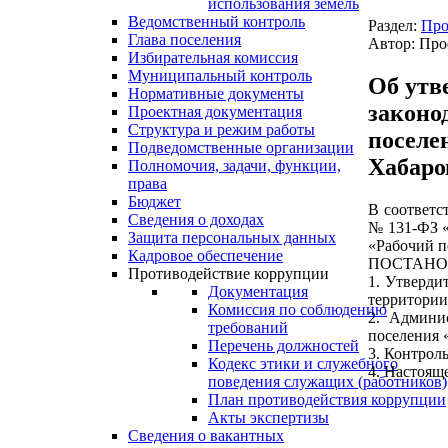
использования земель
Ведомственный контроль
Раздел:
Про
Глава поселения
Автор: Про
Избирательная комиссия
Муниципальный контроль
Об утв
Нормативные документы
законо
Проектная документация
Структура и режим работы
поселе
Подведомственные организации
Хабаро
Полномочия, задачи, функции,
права
Бюджет
В соответс
Сведения о доходах
№ 131-ФЗ «
Защита персональных данных
«Рабочий п
Кадровое обеспечение
ПОСТАНО
Противодействие коррупции
1. Утверди
Документация
территории
Комиссия по соблюдению
2. Админи
требований
поселения 
Перечень должностей
3. Контрол
Кодекс этики и служебного
4. Настоящ
поведения служащих (работников)
План противодействия коррупции
Акты экспертизы
Сведения о вакантных