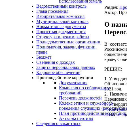
использования земель
Ведомственный контроль
Раздел:
Про
Глава поселения
Автор: Про
Избирательная комиссия
Муниципальный контроль
О назн
Нормативные документы
Переяс
Проектная документация
Структура и режим работы
Подведомственные организации
В соответ
Полномочия, задачи, функции,
Российско
права
общественн
Бюджет
края», Сове
Сведения о доходах
Защита персональных данных
РЕШИЛ:
Кадровое обеспечение
Противодействие коррупции
1. Утверди
Документация
Об исполне
Комиссия по соблюдению
2021 год.
требований
2. Назначи
Перечень должностей
Переяславка
Кодекс этики и служебного
3. Утверди
поведения служащих (работников)
4. Контрол
План противодействия коррупции
5. Настоящ
Акты экспертизы
Сведения о вакантных