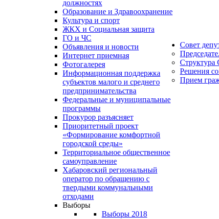
должностях
Образование и Здравоохранение
Культура и спорт
ЖКХ и Социальная защита
ГО и ЧС
Совет депу
Объявления и новости
Председате
Интернет приемная
Структура 
Фотогалерея
Решения со
Информационная поддержка
Прием гра
субъектов малого и среднего
предпринимательства
Федеральные и муниципальные
программы
Прокурор разъясняет
Приоритетный проект
«Формирование комфортной
городской среды»
Территориальное общественное
самоуправление
Хабаровский региональный
оператор по обращению с
твердыми коммунальными
отходами
Выборы
Выборы 2018