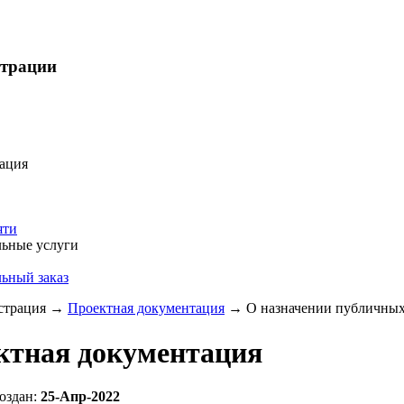
страции
ация
яти
ьные услуги
ьный заказ
трация
→
Проектная документация
→
О назначении публичных 
ктная документация
оздан:
25-Апр-2022