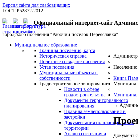
Версия сайта для слабовидящих
ГОСТ Р52872-2012
Официальный интернет-сайт Админи
городского поселения "Рабочий поселок Переяславка"
Муниципальное образование
Границы поселения, карта
Историческая справка
Администр
Почетные граждане поселения
Устав поселения
Населению
Муниципальные объекты в
собственности
Книга Пам
Градостроительное зонирование
Муниципал
Новости в сфере
градостроительства
Муниципал
Документы территориального
→
Админис
планирования
Правила землепользования и
застройки
Прое
Документация по планированию
территории
Анализ состояния и
Документ с