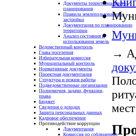
Книг
Документы территориального
планирования
Муни
Правила землепользования и
застройки
Документация по планированию
территории
Муни
Анализ состояния и
использования земель
Ведомственный контроль
→
А
Глава поселения
Избирательная комиссия
доку
Муниципальный контроль
Нормативные документы
Проектная документация
Поло
Структура и режим работы
Подведомственные организации
риту
Полномочия, задачи, функции,
права
Бюджет
мест 
Сведения о доходах
Защита персональных данных
Кадровое обеспечение
Противодействие коррупции
Про
Документация
Комиссия по соблюдению