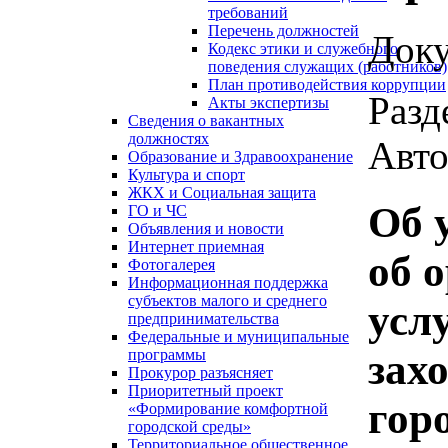
требований
Перечень должностей
Доку
Кодекс этики и служебного
поведения служащих (работников)
План противодействия коррупции
Разд
Акты экспертизы
Сведения о вакантных
должностях
Авто
Образование и Здравоохранение
Культура и спорт
ЖКХ и Социальная защита
Об 
ГО и ЧС
Объявления и новости
Интернет приемная
об 
Фотогалерея
Информационная поддержка
субъектов малого и среднего
усл
предпринимательства
Федеральные и муниципальные
зах
программы
Прокурор разъясняет
Приоритетный проект
гор
«Формирование комфортной
городской среды»
Территориальное общественное