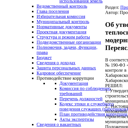
использования земель
Ведомственный контроль
Раздел:
Про
Глава поселения
Автор: Про
Избирательная комиссия
Муниципальный контроль
Об утв
Нормативные документы
теплос
Проектная документация
Структура и режим работы
модерн
Подведомственные организации
Переяс
Полномочия, задачи, функции,
права
Бюджет
В соответст
Сведения о доходах
№ 190-ФЗ «
Защита персональных данных
контроле в
Кадровое обеспечение
Хабаровск
Противодействие коррупции
Хабаровско
Документация
РЕШИЛ:
Комиссия по соблюдению
1. Утверди
требований
строительс
Перечень должностей
муниципаль
Кодекс этики и служебного
2. Настоящ
поведения служащих (работников)
положений 
План противодействия коррупции
строительс
Акты экспертизы
муниципаль
Сведения о вакантных
Положения 