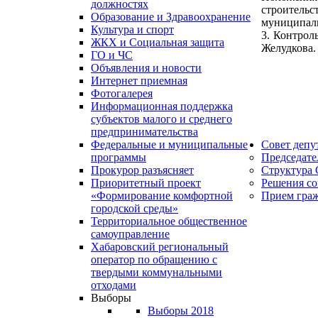
должностях
строительс
Образование и Здравоохранение
муниципаль
Культура и спорт
3. Контрол
ЖКХ и Социальная защита
Желудкова.
ГО и ЧС
Объявления и новости
Интернет приемная
Фотогалерея
Информационная поддержка
субъектов малого и среднего
предпринимательства
Совет депу
Федеральные и муниципальные
Председате
программы
Структура 
Прокурор разъясняет
Решения со
Приоритетный проект
Прием гра
«Формирование комфортной
городской среды»
Территориальное общественное
самоуправление
Хабаровский региональный
оператор по обращению с
твердыми коммунальными
отходами
Выборы
Выборы 2018