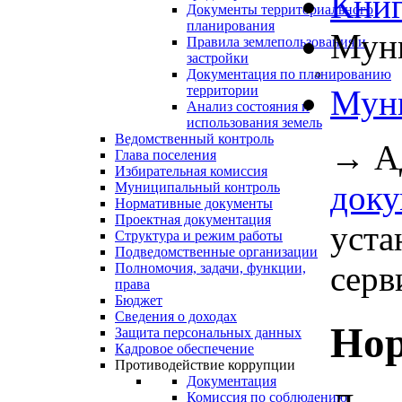
Книг
Документы территориального
планирования
Муни
Правила землепользования и
застройки
Документация по планированию
территории
Муни
Анализ состояния и
использования земель
Ведомственный контроль
→
А
Глава поселения
Избирательная комиссия
док
Муниципальный контроль
Нормативные документы
Проектная документация
уста
Структура и режим работы
Подведомственные организации
серви
Полномочия, задачи, функции,
права
Бюджет
Сведения о доходах
Нор
Защита персональных данных
Кадровое обеспечение
Противодействие коррупции
Документация
Комиссия по соблюдению