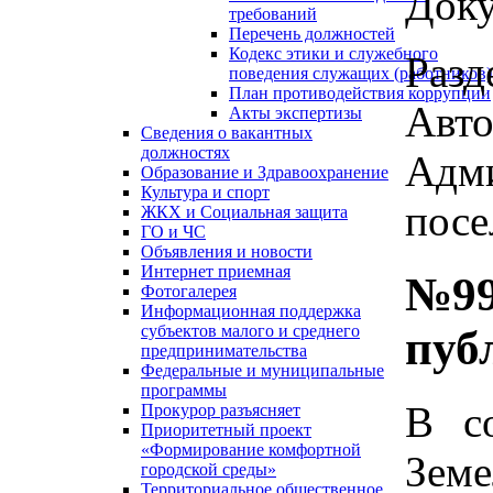
Доку
требований
Перечень должностей
Кодекс этики и служебного
Разд
поведения служащих (работников)
План противодействия коррупции
Авто
Акты экспертизы
Сведения о вакантных
должностях
Адми
Образование и Здравоохранение
Культура и спорт
посе
ЖКХ и Социальная защита
ГО и ЧС
Объявления и новости
Интернет приемная
№99
Фотогалерея
Информационная поддержка
субъектов малого и среднего
пуб
предпринимательства
Федеральные и муниципальные
программы
В со
Прокурор разъясняет
Приоритетный проект
«Формирование комфортной
Зем
городской среды»
Территориальное общественное