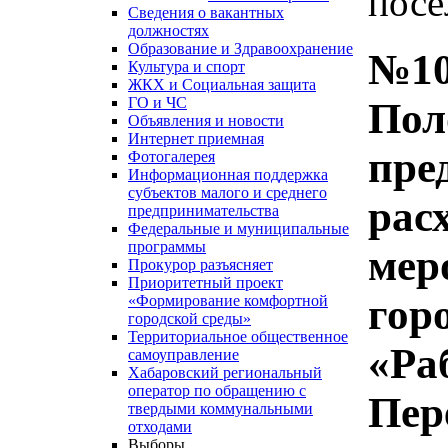
посе
Сведения о вакантных
должностях
Образование и Здравоохранение
№10
Культура и спорт
ЖКХ и Социальная защита
ГО и ЧС
Пол
Объявления и новости
Интернет приемная
пре
Фотогалерея
Информационная поддержка
субъектов малого и среднего
рас
предпринимательства
Федеральные и муниципальные
программы
мер
Прокурор разъясняет
Приоритетный проект
гор
«Формирование комфортной
городской среды»
Территориальное общественное
«Ра
самоуправление
Хабаровский региональный
оператор по обращению с
Пер
твердыми коммунальными
отходами
Выборы