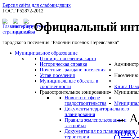
Версия сайта для слабовидящих
ГОСТ Р52872-2012
Официальный инт
городского поселения "Рабочий поселок Переяславка"
Муниципальное образование
Границы поселения, карта
Историческая справка
Администр
Почетные граждане поселения
Устав поселения
Населению
Муниципальные объекты в
собственности
Книга Пам
Градостроительное зонирование
Муниципал
Новости в сфере
градостроительства
Муниципал
Документы территориального
→
А
планирования
Правила землепользования и
застройки
док
Документация по планированию
территории