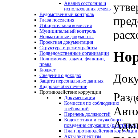
утве
Анализ состояния и
использования земель
Ведомственный контроль
пред
Глава поселения
Избирательная комиссия
расхо
Муниципальный контроль
Нормативные документы
Проектная документация
Структура и режим работы
Нор
Подведомственные организации
Полномочия, задачи, функции,
права
Бюджет
Доку
Сведения о доходах
Защита персональных данных
Кадровое обеспечение
Противодействие коррупции
Разд
Документация
Комиссия по соблюдению
Авто
требований
Перечень должностей
Кодекс этики и служебного
Адми
поведения служащих (работников)
План противодействия коррупции
Акты экспертизы