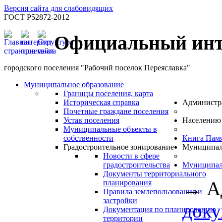
Версия сайта для слабовидящих
ГОСТ Р52872-2012
Официальный инт
городского поселения "Рабочий поселок Переяславка"
Муниципальное образование
Границы поселения, карта
Историческая справка
Администр
Почетные граждане поселения
Устав поселения
Населению
Муниципальные объекты в
собственности
Книга Пам
Градостроительное зонирование
Муниципал
Новости в сфере
градостроительства
Муниципал
Документы территориального
→
А
планирования
Правила землепользования и
застройки
док
Документация по планированию
территории