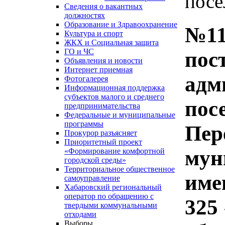
посе
Сведения о вакантных
должностях
Образование и Здравоохранение
№11
Культура и спорт
ЖКХ и Социальная защита
ГО и ЧС
пос
Объявления и новости
Интернет приемная
адм
Фотогалерея
Информационная поддержка
субъектов малого и среднего
пос
предпринимательства
Федеральные и муниципальные
программы
Пер
Прокурор разъясняет
Приоритетный проект
мун
«Формирование комфортной
городской среды»
Территориальное общественное
име
самоуправление
Хабаровский региональный
оператор по обращению с
325
твердыми коммунальными
отходами
Выборы