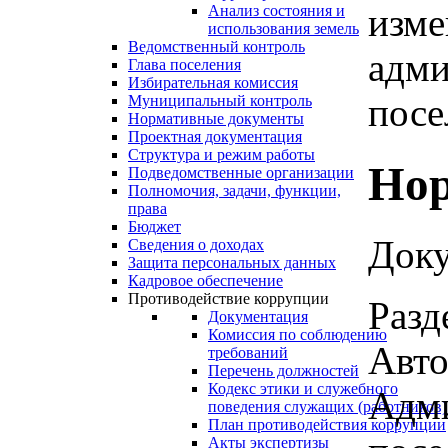
изме
Анализ состояния и
использования земель
Ведомственный контроль
адми
Глава поселения
Избирательная комиссия
посе
Муниципальный контроль
Нормативные документы
Проектная документация
Структура и режим работы
Нор
Подведомственные организации
Полномочия, задачи, функции,
права
Бюджет
Доку
Сведения о доходах
Защита персональных данных
Кадровое обеспечение
Противодействие коррупции
Разд
Документация
Комиссия по соблюдению
Авто
требований
Перечень должностей
Кодекс этики и служебного
Адми
поведения служащих (работников)
План противодействия коррупции
Акты экспертизы