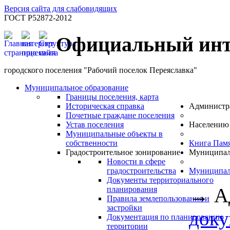
Версия сайта для слабовидящих
ГОСТ Р52872-2012
Официальный инт
городского поселения "Рабочий поселок Переяславка"
Муниципальное образование
Границы поселения, карта
Историческая справка
Администр
Почетные граждане поселения
Устав поселения
Населению
Муниципальные объекты в
собственности
Книга Пам
Градостроительное зонирование
Муниципал
Новости в сфере
градостроительства
Муниципал
Документы территориального
→
А
планирования
Правила землепользования и
застройки
док
Документация по планированию
территории