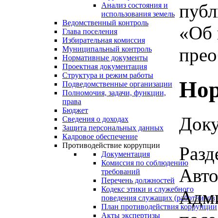
публ
Анализ состояния и
использования земель
Ведомственный контроль
«Об 
Глава поселения
Избирательная комиссия
прео
Муниципальный контроль
Нормативные документы
Проектная документация
Структура и режим работы
Нор
Подведомственные организации
Полномочия, задачи, функции,
права
Бюджет
Доку
Сведения о доходах
Защита персональных данных
Кадровое обеспечение
Противодействие коррупции
Разд
Документация
Комиссия по соблюдению
Авто
требований
Перечень должностей
Кодекс этики и служебного
Адми
поведения служащих (работников)
План противодействия коррупции
Акты экспертизы