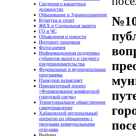
посе
Сведения о вакантных
должностях
Образование и Здравоохранение
№10
Культура и спорт
ЖКХ и Социальная защита
ГО и ЧС
пуб
Объявления и новости
Интернет приемная
воп
Фотогалерея
Информационная поддержка
субъектов малого и среднего
пре
предпринимательства
Федеральные и муниципальные
программы
мун
Прокурор разъясняет
Приоритетный проект
пут
«Формирование комфортной
городской среды»
Территориальное общественное
гор
самоуправление
Хабаровский региональный
оператор по обращению с
пос
твердыми коммунальными
отходами
Выборы