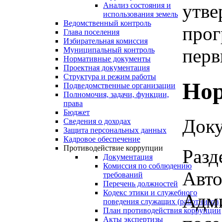
утве
Анализ состояния и
использования земель
Ведомственный контроль
прог
Глава поселения
Избирательная комиссия
перв
Муниципальный контроль
Нормативные документы
Проектная документация
Структура и режим работы
Нор
Подведомственные организации
Полномочия, задачи, функции,
права
Бюджет
Доку
Сведения о доходах
Защита персональных данных
Кадровое обеспечение
Противодействие коррупции
Разд
Документация
Комиссия по соблюдению
Авто
требований
Перечень должностей
Кодекс этики и служебного
Адми
поведения служащих (работников)
План противодействия коррупции
Акты экспертизы