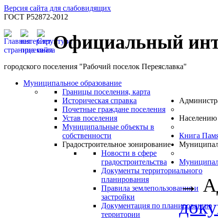
Версия сайта для слабовидящих
ГОСТ Р52872-2012
Официальный инт
городского поселения "Рабочий поселок Переяславка"
Муниципальное образование
Границы поселения, карта
Историческая справка
Администр
Почетные граждане поселения
Устав поселения
Населению
Муниципальные объекты в
собственности
Книга Пам
Градостроительное зонирование
Муниципал
Новости в сфере
градостроительства
Муниципал
Документы территориального
→
А
планирования
Правила землепользования и
застройки
док
Документация по планированию
территории