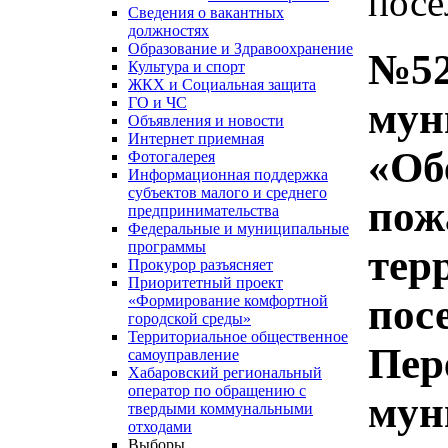
посе
Сведения о вакантных
должностях
Образование и Здравоохранение
№52
Культура и спорт
ЖКХ и Социальная защита
ГО и ЧС
мун
Объявления и новости
Интернет приемная
«Об
Фотогалерея
Информационная поддержка
субъектов малого и среднего
пож
предпринимательства
Федеральные и муниципальные
программы
тер
Прокурор разъясняет
Приоритетный проект
пос
«Формирование комфортной
городской среды»
Территориальное общественное
Пер
самоуправление
Хабаровский региональный
оператор по обращению с
мун
твердыми коммунальными
отходами
Выборы