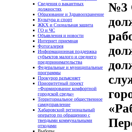
№3 
Сведения о вакантных
должностях
Образование и Здравоохранение
дол
Культура и спорт
ЖКХ и Социальная защита
ГО и ЧС
раб
Объявления и новости
Интернет приемная
дол
Фотогалерея
Информационная поддержка
субъектов малого и среднего
дол
предпринимательства
Федеральные и муниципальные
программы
слу
Прокурор разъясняет
Приоритетный проект
«Формирование комфортной
гор
городской среды»
Территориальное общественное
«Ра
самоуправление
Хабаровский региональный
оператор по обращению с
Пер
твердыми коммунальными
отходами
Выборы