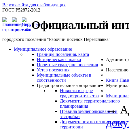
Версия сайта для слабовидящих
ГОСТ Р52872-2012
Официальный инт
городского поселения "Рабочий поселок Переяславка"
Муниципальное образование
Границы поселения, карта
Историческая справка
Администр
Почетные граждане поселения
Устав поселения
Населению
Муниципальные объекты в
собственности
Книга Пам
Градостроительное зонирование
Муниципал
Новости в сфере
градостроительства
Муниципал
Документы территориального
→
А
планирования
Правила землепользования и
застройки
док
Документация по планированию
территории