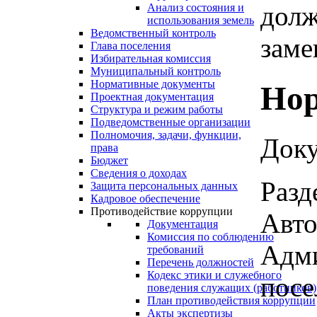
долж
Анализ состояния и
использования земель
Ведомственный контроль
заме
Глава поселения
Избирательная комиссия
Муниципальный контроль
Нормативные документы
Нор
Проектная документация
Структура и режим работы
Подведомственные организации
Полномочия, задачи, функции,
Доку
права
Бюджет
Сведения о доходах
Разд
Защита персональных данных
Кадровое обеспечение
Противодействие коррупции
Авто
Документация
Комиссия по соблюдению
Адми
требований
Перечень должностей
Кодекс этики и служебного
посе
поведения служащих (работников)
План противодействия коррупции
Акты экспертизы