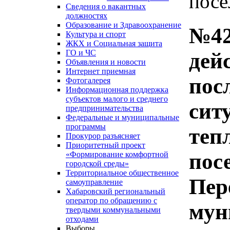
посе
Сведения о вакантных
должностях
Образование и Здравоохранение
№42
Культура и спорт
ЖКХ и Социальная защита
ГО и ЧС
дей
Объявления и новости
Интернет приемная
пос
Фотогалерея
Информационная поддержка
субъектов малого и среднего
сит
предпринимательства
Федеральные и муниципальные
программы
теп
Прокурор разъясняет
Приоритетный проект
пос
«Формирование комфортной
городской среды»
Территориальное общественное
Пер
самоуправление
Хабаровский региональный
оператор по обращению с
мун
твердыми коммунальными
отходами
Выборы