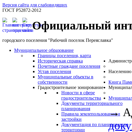
Версия сайта для слабовидящих
ГОСТ Р52872-2012
Официальный инт
городского поселения "Рабочий поселок Переяславка"
Муниципальное образование
Границы поселения, карта
Историческая справка
Администр
Почетные граждане поселения
Устав поселения
Населению
Муниципальные объекты в
собственности
Книга Пам
Градостроительное зонирование
Муниципал
Новости в сфере
градостроительства
Муниципал
Документы территориального
→
А
планирования
Правила землепользования и
застройки
док
Документация по планированию
территории