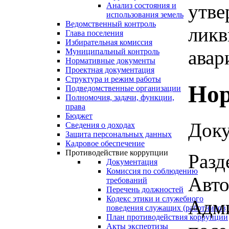
утве
Анализ состояния и
использования земель
Ведомственный контроль
ликв
Глава поселения
Избирательная комиссия
авар
Муниципальный контроль
Нормативные документы
Проектная документация
Структура и режим работы
Нор
Подведомственные организации
Полномочия, задачи, функции,
права
Бюджет
Доку
Сведения о доходах
Защита персональных данных
Кадровое обеспечение
Противодействие коррупции
Разд
Документация
Комиссия по соблюдению
Авто
требований
Перечень должностей
Кодекс этики и служебного
Адми
поведения служащих (работников)
План противодействия коррупции
Акты экспертизы