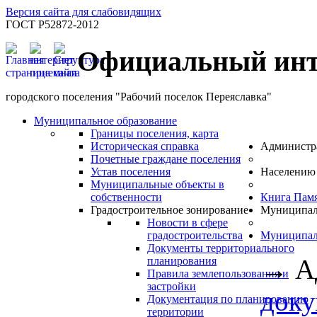
Версия сайта для слабовидящих
ГОСТ Р52872-2012
Официальный инт
городского поселения "Рабочий поселок Переяславка"
Муниципальное образование
Границы поселения, карта
Историческая справка
Администр
Почетные граждане поселения
Устав поселения
Населению
Муниципальные объекты в
собственности
Книга Пам
Градостроительное зонирование
Муниципал
Новости в сфере
градостроительства
Муниципал
Документы территориального
→
А
планирования
Правила землепользования и
застройки
док
Документация по планированию
территории