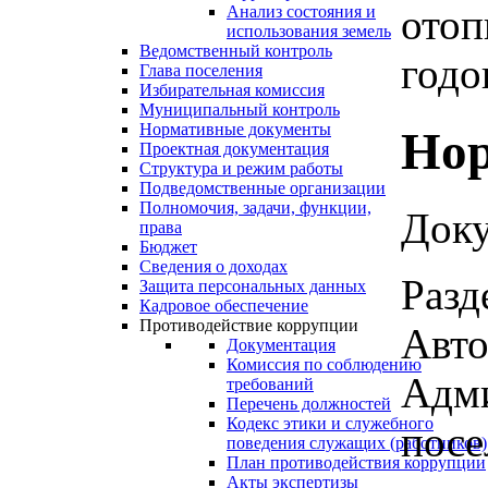
отоп
Анализ состояния и
использования земель
Ведомственный контроль
годов
Глава поселения
Избирательная комиссия
Муниципальный контроль
Нормативные документы
Нор
Проектная документация
Структура и режим работы
Подведомственные организации
Полномочия, задачи, функции,
Доку
права
Бюджет
Сведения о доходах
Разд
Защита персональных данных
Кадровое обеспечение
Противодействие коррупции
Авто
Документация
Комиссия по соблюдению
Адми
требований
Перечень должностей
Кодекс этики и служебного
посе
поведения служащих (работников)
План противодействия коррупции
Акты экспертизы