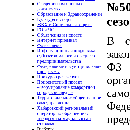
№50
Сведения о вакантных
должностях
Образование и Здравоохранение
сез
Культура и спорт
ЖКХ и Социальная защита
ГО и ЧС
Объявления и новости
В с
Интернет приемная
Фотогалерея
зако
Информационная поддержка
субъектов малого и среднего
предпринимательства
ФЗ
Федеральные и муниципальные
программы
ор
Прокурор разъясняет
Приоритетный проект
«Формирование комфортной
сам
городской среды»
Территориальное общественное
Фе
самоуправление
Хабаровский региональный
оператор по обращению с
пре
твердыми коммунальными
отходами
Выборы